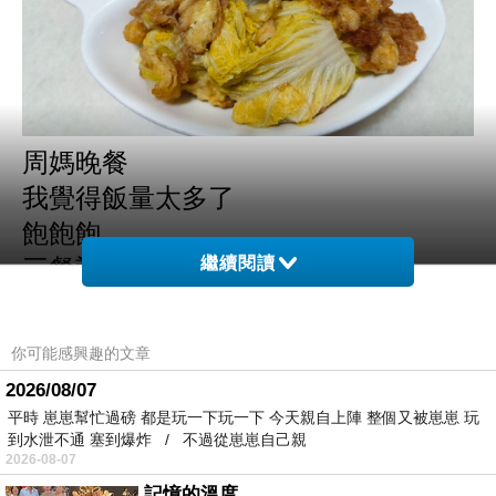
周媽晚餐
我覺得飯量太多了
飽飽飽
繼續閱讀
三餐記錄的流水帳完畢
~~~
今天周末，沒看電視劇
你可能感興趣的文章
於是就
一直聽YT的影片
2026/08/07
隔一陣子就偏愛不同的博主
平時 崽崽幫忙過磅 都是玩一下玩一下 今天親自上陣 整個又被崽崽 玩
到水泄不通 塞到爆炸 / 不過從崽崽自己親
可能跟自己當下的頻率有關
2026-08-07
每一段時間需要的能量不同
記憶的溫度