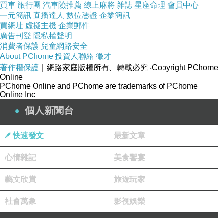
買車
旅行團
汽車險推薦
線上麻將
雜誌
星座命理
會員中心
一元簡訊
直播達人
數位憑證
企業簡訊
買網址
虛擬主機
企業郵件
廣告刊登
隱私權聲明
消費者保護
兒童網路安全
About PChome
投資人聯絡
徵才
著作權保護
｜網路家庭版權所有、轉載必究
‧Copyright PChome
Online
PChome Online and PChome are trademarks of PChome
Online Inc.
個人新聞台
快速發文
最新文章
心情雜記
美食饗宴
藝文欣賞
旅遊玩家
日記0612
上一篇：
日記0614
下一篇：
社會萬象
影視娛樂