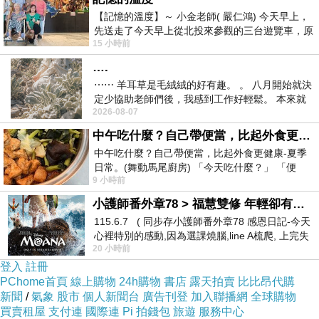
想要獲取的幫助也就不一樣
【記憶的溫度】～ 小金老師( 嚴仁鴻) 今天早上，
先送走了今天早上從北投來參觀的三台遊覽車，原
好好地發掘出自己真心想要
15 小時前
以為展場已經差不多要安靜下來，卻發
~~~
….
真正吸引一個人的欣賞
⋯⋯ 羊耳草是毛絨絨的好有趣。 。 八月開始就決
定少協助老師們後，我感到工作好輕鬆。 本來就
應該是喜歡上他的靈魂
2026-08-07
不是我的工作啊。 真
有趣的靈魂，萬裡挑一
中午吃什麼？自己帶便當，比起外食更健康-夏季日常。(舞動馬尾廚房)
美麗的皮囊，千篇一律
中午吃什麼？自己帶便當，比起外食更健康-夏季
日常。(舞動馬尾廚房) 「今天吃什麼？」 「便
~~~
9 小時前
當？麵？還是炒飯？」 每天都在選擇
你讀完這一篇日記的時間
小護師番外章78 > 福慧雙修 年輕卻有個老靈魂 ㄑ金剛經〉podcast
我們是不到一分鐘的朋友
115.6.7 ( 同步存小護師番外章78 感恩日記-今天
心裡特別的感動,因為選課燒腦,line A梳爬, 上完失
但是看完下面那一則影片
20 小時前
智課的她,特來傾
我們是超過一分鐘的朋友
登入
註冊
PChome首頁
線上購物
24h購物
書店
露天拍賣
比比昂代購
新聞
/
氣象
股市
個人新聞台
廣告刊登
加入聯播網
全球購物
買賣租屋
支付連
國際連
Pi 拍錢包
旅遊
服務中心