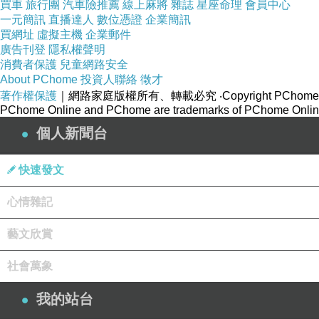
買車
旅行團
汽車險推薦
線上麻將
雜誌
星座命理
會員中心
一元簡訊
直播達人
數位憑證
企業簡訊
買網址
虛擬主機
企業郵件
廣告刊登
隱私權聲明
消費者保護
兒童網路安全
About PChome
投資人聯絡
徵才
著作權保護
｜網路家庭版權所有、轉載必究
‧Copyright PChome
玫友486
上一篇：
PChome Online and PChome are trademarks of PChome Online
玫友488
下一篇：
個人新聞台
快速發文
心情雜記
藝文欣賞
社會萬象
我的站台