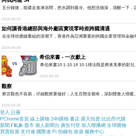
阿我阿龍 54
五分鐘後，龍疆走進淋浴間，把水調到最冷。他想洗個澡，清醒一下，
2026-08-05
如何讓香港總部與海外廠區實現零時差跨國溝通
在全球供應鏈重組的浪潮下，香港作為亞洲重要的跨國企業管理與金融
2026-08-05
希伯來書 - 一次獻上
希伯來書10:1-10:18 10:1律法既是將來美
2026-08-05
觀察
察言觀色不容易，仔細觀察要做好；人生百態全都有，深刻體會人情暖
2026-08-05
登入
註冊
PChome首頁
線上購物
24h購物
書店
露天拍賣
比比昂代購
新聞
/
氣象
股市
個人新聞台
廣告刊登
加入聯播網
全球購物
買賣租屋
支付連
國際連
Pi 拍錢包
旅遊
服務中心