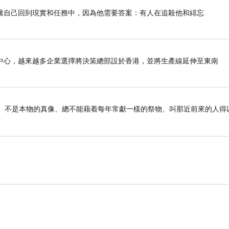
讓自己回到現實和任務中，因為他需要答案：有人在追殺他和緋忘
中心，越來越多企業選擇將決策總部設於香港，並將生產線延伸至東南
事的影兒、不是本物的真像、總不能藉着每年常獻一樣的祭物、叫那近前來的人得以
。