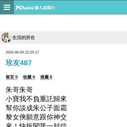
生活的所在
2026-06-09 22:20:17
玫友487
留言 0
收藏 0
推薦 6
朱哥朱哥
小寶我不負重託歸來
幫你談成朱公子面霜
黎女俠願意跟你神交
來！快拆閱第一封信