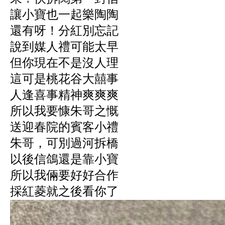
讓小寶也一起樂陶陶
還有呀！分紅別忘記
說到媒人禮可能太早
但你現在不是沒人理
這可是桃花谷大囍事
人逢喜事精神爽爽爽
所以我要慷朱哥之慨
送迎春院的賓客小禮
朱哥，可別過河拆橋
以後信鴿還是靠小寶
所以我倆要好好合作
採紅菱就之後看你了