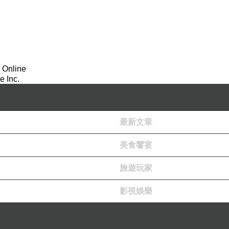
 Online
 Inc.
最新文章
美食饗宴
旅遊玩家
影視娛樂