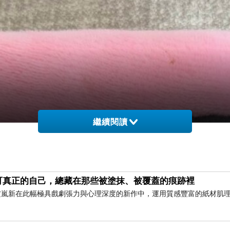
繼續閱讀
可真正的自己，總藏在那些被塗抹、被覆蓋的痕跡裡
家盧嵐新在此幅極具戲劇張力與心理深度的新作中，運用質感豐富的紙材肌