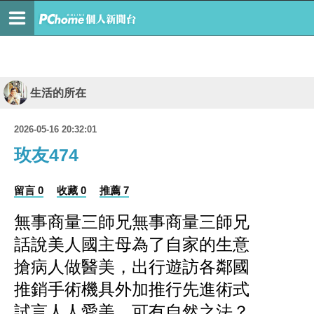
生活的所在
2026-05-16 20:32:01
玫友474
留言 0
收藏 0
推薦 7
無事商量三師兄無事商量三師兄
話說美人國主母為了自家的生意
搶病人做醫美，
出行遊訪各鄰國
推銷手術機具外加推行先進
術式
試言人人愛美，可有自然之法？