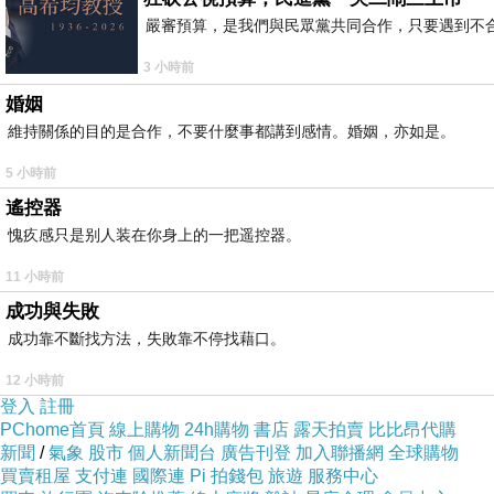
嚴審預算，是我們與民眾黨共同合作，只要遇到不合理的
3 小時前
婚姻
維持關係的目的是合作，不要什麼事都講到感情。婚姻，亦如是。
5 小時前
遙控器
愧疚感只是别人装在你身上的一把遥控器。
11 小時前
成功與失敗
成功靠不斷找方法，失敗靠不停找藉口。
12 小時前
登入
註冊
PChome首頁
線上購物
24h購物
書店
露天拍賣
比比昂代購
新聞
/
氣象
股市
個人新聞台
廣告刊登
加入聯播網
全球購物
買賣租屋
支付連
國際連
Pi 拍錢包
旅遊
服務中心