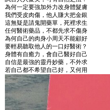
為何一定要強加外力改身體髮膚
我們受皮肉傷，他人賺大把金銀
這無疑是請鬼開藥單，死裡求生
任何醫術藥品，不都先求不傷身
為何自己的肉身小周天不能顧好
要輕易聽取他人的一口好醫術？
身體有自癒力，會自己醫好自己
自信是最強的靈丹妙藥，不外求
若自己都不希望自己好，又何用