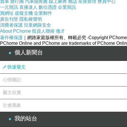
買車
旅行團
汽車險推薦
線上麻將
雜誌
星座命理
會員中心
一元簡訊
直播達人
數位憑證
企業簡訊
買網址
虛擬主機
企業郵件
廣告刊登
隱私權聲明
消費者保護
兒童網路安全
About PChome
投資人聯絡
徵才
著作權保護
｜網路家庭版權所有、轉載必究
‧Copyright PChome
PChome Online and PChome are trademarks of PChome Online
個人新聞台
快速發文
心情雜記
藝文欣賞
社會萬象
我的站台