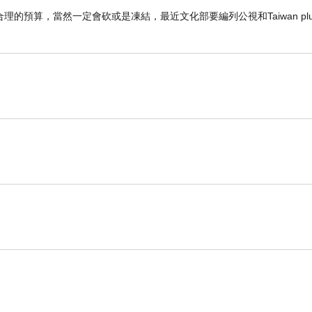
預算，當然一定會砍或是凍結，最近文化部要編列公視和Taiwan plu