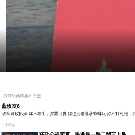
你可能感興趣的文章
藍玫友6
玫師妹玫師妹 妳不殺生，實屬可貴 妳也別老逗著蟑螂玩 妳不打死牠，抓弄
9 小時前
狂砍公視預算，民進黨一哭二鬧三上吊