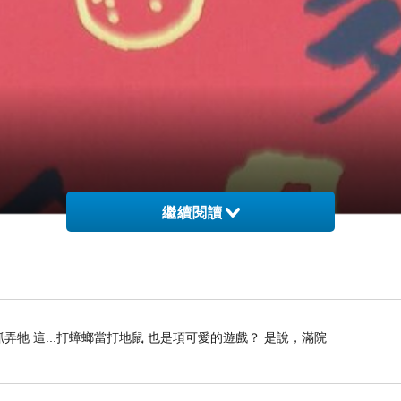
繼續閱讀
牠 這...打蟑螂當打地鼠 也是項可愛的遊戲？ 是說，滿院