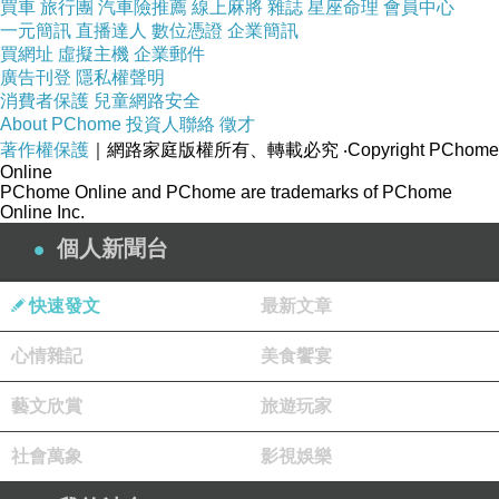
買車
旅行團
汽車險推薦
線上麻將
雜誌
星座命理
會員中心
一元簡訊
直播達人
數位憑證
企業簡訊
買網址
虛擬主機
企業郵件
廣告刊登
隱私權聲明
消費者保護
兒童網路安全
About PChome
投資人聯絡
徵才
著作權保護
｜網路家庭版權所有、轉載必究
‧Copyright PChome
Online
PChome Online and PChome are trademarks of PChome
Online Inc.
個人新聞台
快速發文
最新文章
心情雜記
美食饗宴
藝文欣賞
旅遊玩家
社會萬象
影視娛樂