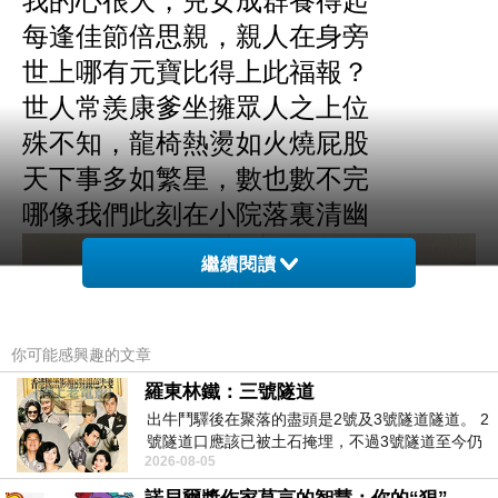
我的心很大，兒女成群養得起
每逢佳節倍思親，親人在身旁
世上哪有元寶比得上此福報？
世人常羨康爹坐擁眾人之上位
殊不知，龍椅熱燙如火燒屁股
天下事多如繁星，數也數不完
哪像我們此刻在小院落裏清幽
繼續閱讀
你可能感興趣的文章
羅東林鐵：三號隧道
出牛鬥驛後在聚落的盡頭是2號及3號隧道隧道。 2
號隧道口應該已被土石掩埋，不過3號隧道至今仍
2026-08-05
存在。從台7丙牛鬥橋上往左岸上游方