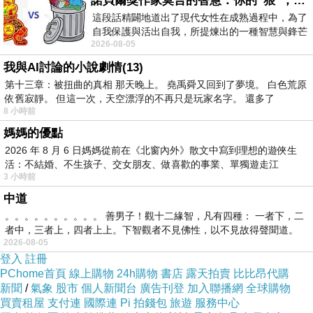
諾貝爾獎作家莫言的智慧：你的“狠”，才是最好的自我保護
這段話精闢地道出了現代女性在成熟過程中，為了
自我保護與活出自我，所提煉出的一種智慧與鋒芒
2026-08-05
的平衡。 核心解讀與看法
我與AI討論的小說劇情(13)
第十三章：被扭曲的真相 那天晚上。 堯禹舜又回到了夢境。 白色荒原
依舊寂靜。 但這一次，天空漂浮的不再只是玩家名字。 還多了
8 小時前
玫友383
上一篇：
媽媽的優點
2026 年 8 月 6 日媽媽從前在《北窗內外》散文中寫到理想的遊俠生
玫友385
下一篇：
活：不結婚、不生孩子、交女朋友、做喜歡的事業、單獨遊走江
3 小時前
湖⋯⋯，
中道
。。。。。。。。。。 善男子！觀十二緣智，凡有四種： 一者下，二
者中，三者上，四者上上。下智觀者不見佛性，以不見故得聲聞道。
2026-08-05
登入
註冊
PChome首頁
線上購物
24h購物
書店
露天拍賣
比比昂代購
新聞
/
氣象
股市
個人新聞台
廣告刊登
加入聯播網
全球購物
買賣租屋
支付連
國際連
Pi 拍錢包
旅遊
服務中心