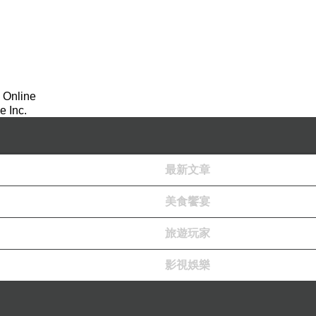
 Online
 Inc.
最新文章
美食饗宴
旅遊玩家
影視娛樂