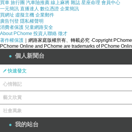
買車
旅行團
汽車險推薦
線上麻將
雜誌
星座命理
會員中心
一元簡訊
直播達人
數位憑證
企業簡訊
買網址
虛擬主機
企業郵件
廣告刊登
隱私權聲明
消費者保護
兒童網路安全
About PChome
投資人聯絡
徵才
著作權保護
｜網路家庭版權所有、轉載必究
‧Copyright PChome
PChome Online and PChome are trademarks of PChome Online
個人新聞台
快速發文
心情雜記
藝文欣賞
社會萬象
我的站台