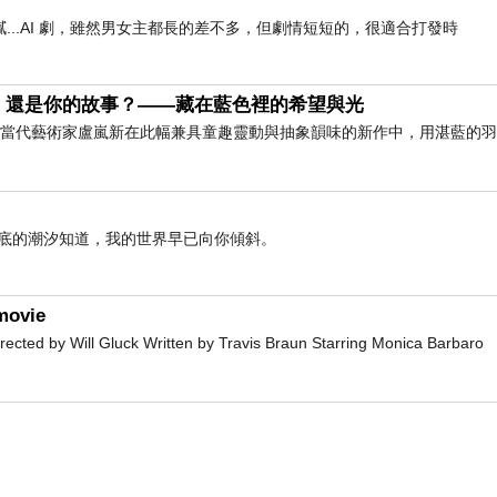
..AI 劇，雖然男女主都長的差不多，但劇情短短的，很適合打發時
，還是你的故事？——藏在藍色裡的希望與光
」 當代藝術家盧嵐新在此幅兼具童趣靈動與抽象韻味的新作中，用湛藍的
海底的潮汐知道，我的世界早已向你傾斜。
movie
d by Will Gluck Written by Travis Braun Starring Monica Barbaro