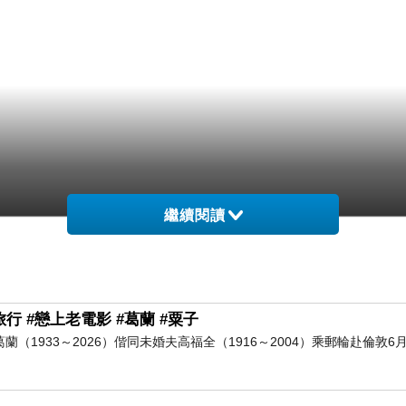
繼續閱讀
行 #戀上老電影 #葛蘭 #粟子
葛蘭（1933～2026）偕同未婚夫高福全（1916～2004）乘郵輪赴倫敦6月