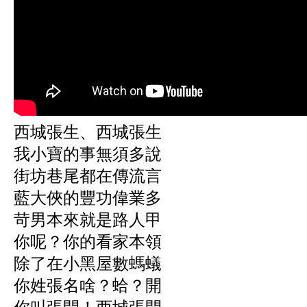
西城張生、西城張生
我小寶的事無須多說
街坊巷尾都在傳流言
藍大俠的豐功偉業多
苛男本來就是路人甲
你呢？你的看家本領
除了在小黑屋數螞蟻
你姓張名啥？蛤？開