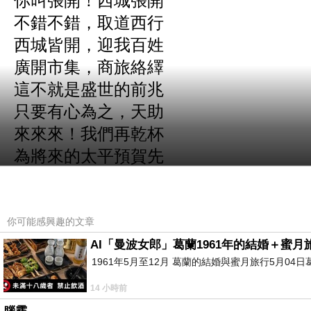
你叫張開！西城張開
不錯不錯，取道西行
西城皆開，迎我百姓
廣開市集，商旅絡繹
這不就是盛世的前兆
只要有心為之，天助
來來來！我們再乾杯
為將來的太平預賀先
你可能感興趣的文章
AI「曼波女郎」葛蘭1961年的結婚＋蜜月旅
1961年5月至12月 葛蘭的結婚與蜜月旅行5月04日
14 小時前