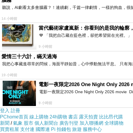
腦霧
聽說，AI劇看太多會腦霧？！連續劇，千篇一律劇情，一樣的狗血，很膩.
14 小時前
當代藝術家盧嵐新：你看到的是我的輪廓
💙 「我把自己藏在藍色裡，卻把希望留在光裡。
9 小時前
愛情三十六計，瞞天過海
我把心事藏進尋常的問候，海面平靜如昔，心中悸動無法平息。 只有
19 小時前
電影一夜限定2026 One Night Only 2026 
電影一夜限定2026 One Night Only 2026 movie Directe
9 小時前
登入
註冊
PChome首頁
線上購物
24h購物
書店
露天拍賣
比比昂代購
新聞
/
氣象
股市
個人新聞台
廣告刊登
加入聯播網
全球購物
買賣租屋
支付連
國際連
Pi 拍錢包
旅遊
服務中心