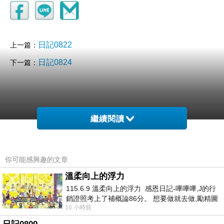
日記0822
上一篇：
日記0824
下一篇：
繼續閱讀
你可能感興趣的文章
溫柔向上的浮力
115.6.9 溫柔向上的浮力 感恩日記-嗶嗶嗶,J的行
銷證照考上了補概論86分。 想要做就去做,勵精圖
10 小時前
治大成功,也是表法,堅持和努力