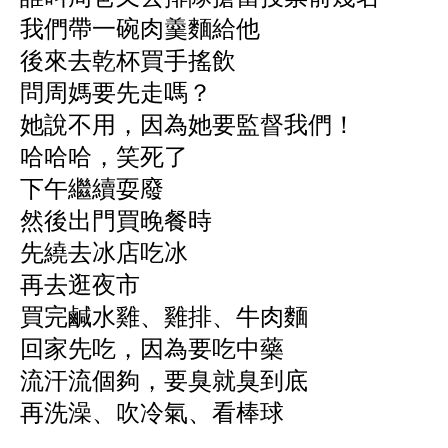
我們帶一碗肉羹麵給他
後來去乾杯買手搖飲
問周媽要先走嗎？
她說不用，因為她要監督我們！
哈哈哈，笑死了
下午繼續耍廢
然後出門買晚餐時
先繞去冰店吃冰
再去逛夜市
買完鹹水雞、雞排、牛肉麵
回家先吃，因為要吃中藥
流汗流個夠，要臭就臭到底
再洗澡、吹冷氣、看棒球