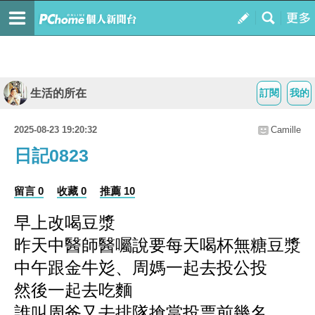
生活的所在
訂閱
我的
2025-08-23 19:20:32
Camille
日記0823
留言 0
收藏 0
推薦 10
早上改喝豆漿
昨天中醫師醫囑說要每天喝杯無糖豆漿
中午跟金牛彣、周媽一起去投公投
然後一起去吃麵
誰叫周爸又去排隊搶當投票前幾名