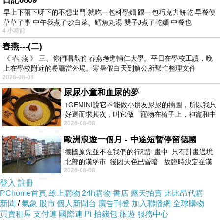
日記0809
早上下雨下呀下的不想出門 就吃一包科學麵 跟一包巧克力餅乾 早餐便
草草了事 中午我煮了炒白菜、鱈魚丸湯 雙子J煮了乾麵 中餐也
4 小時前
春燕---(二)
《 春 燕 》 三、你們唱戲的 春燕考進輔仁大學。平日在學校工讀，晚
上在學校附近的餐廳當外場。寒暑假白天到鎮公所幫忙整理文件
2026-08-08
尿尿小童和血尿的夢
↑GEMINI說它不能做小朋友尿尿的插圖，所以我只
好退而求其次，叫它做「寵物在椅子上，神龕和中
2026-08-08
年人臉孔」的畫了。 六月底
歐洲浪遊一個月 - 中途短暫停留德國
德國原先並不在我們的行程計畫中 只有計畫過境
北部的漢堡市 後因天色已昏暗 故臨時決定在漢
2026-08-08
堡市吃晚餐和過夜
登入
註冊
PChome首頁
線上購物
24h購物
書店
露天拍賣
比比昂代購
新聞
/
氣象
股市
個人新聞台
廣告刊登
加入聯播網
全球購物
買賣租屋
支付連
國際連
Pi 拍錢包
旅遊
服務中心