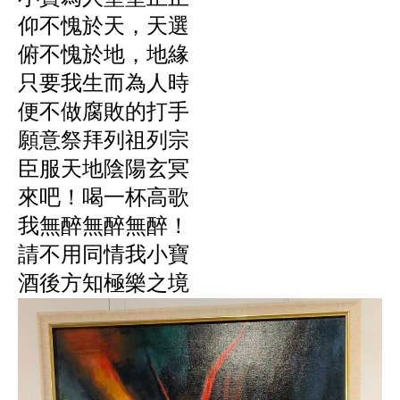
仰不愧於天，天選
俯不愧於地，地緣
只要我生而為人時
便不做腐敗的打手
願意祭拜列祖列宗
臣服天地陰陽玄冥
來吧！喝一杯高歌
我無醉無醉無醉！
請不用同情我小寶
酒後方知極樂之境