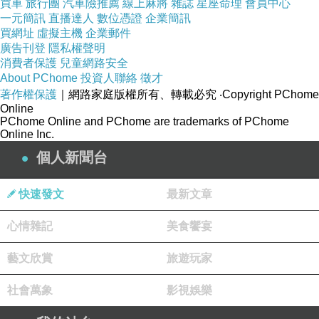
買車
旅行團
汽車險推薦
線上麻將
雜誌
星座命理
會員中心
一元簡訊
直播達人
數位憑證
企業簡訊
買網址
虛擬主機
企業郵件
廣告刊登
隱私權聲明
消費者保護
兒童網路安全
About PChome
投資人聯絡
徵才
著作權保護
｜網路家庭版權所有、轉載必究
‧Copyright PChome
Online
PChome Online and PChome are trademarks of PChome
Online Inc.
個人新聞台
快速發文
最新文章
心情雜記
美食饗宴
藝文欣賞
旅遊玩家
社會萬象
影視娛樂