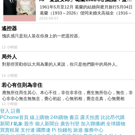
1961年5月至12月 葛蘭的結婚與蜜月旅行5月04日
葛蘭（1933～2026）偕同未婚夫高福全（1916～
2026-08-07
2004）乘郵輪赴倫敦6月15日於英國倫敦St.S
遙控器
玫友336
上一篇：
愧疚感只是别人装在你身上的一把遥控器。
玫友338
下一篇：
13 小時前
局外人
對那些苦勸你以大局為重的人來說，你只是他們眼中的局外人。
14 小時前
若心有住則為非住
應無所住而生其心。本心不住，非住非非住，應生無所住心，無住，非
心非非心無念無無念，覺心初起，心無初相，覺念念真，心無覺相
12 小時前
登入
註冊
PChome首頁
線上購物
24h購物
書店
露天拍賣
比比昂代購
新聞
/
氣象
股市
個人新聞台
廣告刊登
加入聯播網
全球購物
買賣租屋
支付連
國際連
Pi 拍錢包
旅遊
服務中心