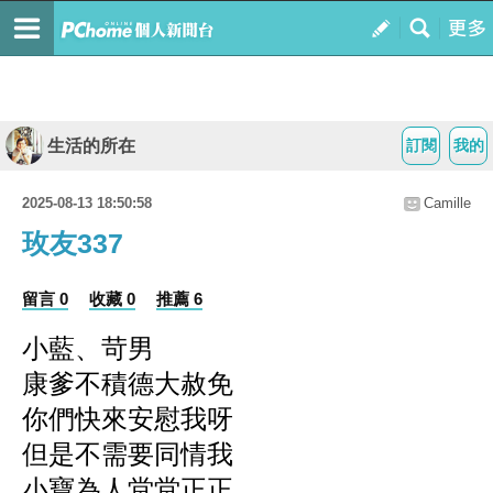
生活的所在
訂閱
我的
2025-08-13 18:50:58
Camille
玫友337
留言 0
收藏 0
推薦 6
小藍、苛男
康爹不積德大赦免
你們快來安慰我呀
但是不需要同情我
小寶為人堂堂正正