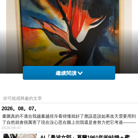
繼續閱讀
你可能感興趣的文章
2026。08。07。
畫圖真的不適合我越畫越排斥看得懂就好了應該是說如果改天需要用到
了自然就會很厲害了現在沒心思在圖上但我還是會努力把它考過———
2026-08-07
AI「曼波女郎」葛蘭1961年的結婚＋蜜月旅行 #戀上老電影 #葛蘭 #粟子