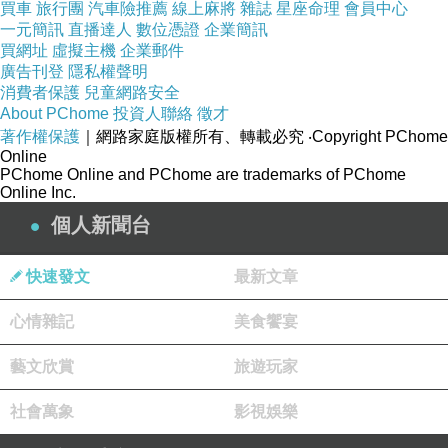
買車
旅行團
汽車險推薦
線上麻將
雜誌
星座命理
會員中心
一元簡訊
直播達人
數位憑證
企業簡訊
買網址
虛擬主機
企業郵件
廣告刊登
隱私權聲明
消費者保護
兒童網路安全
About PChome
投資人聯絡
徵才
著作權保護
｜網路家庭版權所有、轉載必究
‧Copyright PChome
Online
PChome Online and PChome are trademarks of PChome
Online Inc.
個人新聞台
快速發文
最新文章
心情雜記
美食饗宴
藝文欣賞
旅遊玩家
社會萬象
影視娛樂