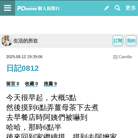
生活的所在
訂閱
我的
2025-08-12 19:39:06
Camille
日記0812
留言 0
收藏 0
推薦 9
今天很早起，
大概5點
然後摸到6點弄薑母茶下去煮
去早餐店時阿姨們被嚇到
哈哈，那時
6點半
後來回到家繼續摸，
摸到去阿嬤家