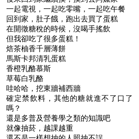
一起電視，一起吃零嘴，一起吃午餐
回到家，肚子餓，
跑出去買了蛋糕
在開徵糖稅的時候，沒喝手搖飲
但我卻吃了很多蛋糕！
焙茶柚香千層薄餅
馬斯卡邦清乳蛋糕
香橙乳酪慕斯
草莓白乳酪
哇哈哈，挖東牆補西牆
確定禁飲料，其他的糖就進不了口了
嗎？
還是多普及營養學之類的知識吧
就像抽菸，越課越重
還不是一樣想抽的人照抽不誤