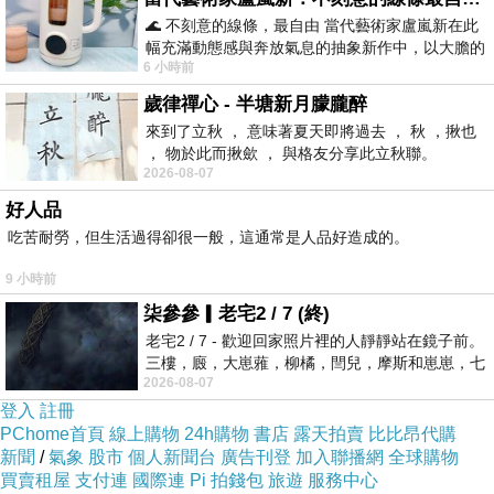
🌊 不刻意的線條，最自由 當代藝術家盧嵐新在此
幅充滿動態感與奔放氣息的抽象新作中，以大膽的
6 小時前
藍色顏料在白色畫布上揮灑、壓印與流淌
歲律禪心 - 半塘新月朦朧醉
來到了立秋 ， 意味著夏天即將過去 ， 秋 ，揪也
日記0811
上一篇：
， 物於此而揪歛 ， 與格友分享此立秋聯。
2026-08-07
日記0813
下一篇：
好人品
吃苦耐勞，但生活過得卻很一般，這通常是人品好造成的。
9 小時前
柒參參▎老宅2 / 7 (終)
老宅2 / 7 - 歡迎回家照片裡的人靜靜站在鏡子前。
三樓，廄，大崽蕥，柳橘，閆兒，摩斯和崽崽，七
2026-08-07
個人整整齊齊地站在鏡框之外，如同
登入
註冊
PChome首頁
線上購物
24h購物
書店
露天拍賣
比比昂代購
新聞
/
氣象
股市
個人新聞台
廣告刊登
加入聯播網
全球購物
買賣租屋
支付連
國際連
Pi 拍錢包
旅遊
服務中心