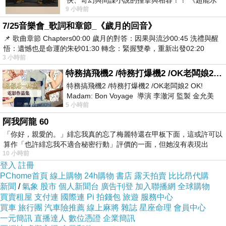
俠、奇幻與間諜小說的撞擊與相容！！ 《超能水
9 小時前
滸》系列第四部變幻登場
7/25音樂會_歌詞和章節_《歲月的回音》
📌 歌曲章節 Chapters00:00​ 歲月的對答：因果與流沙00:45​ 洗禮與醒
悟：遺憾也是命運的朱砂01:30​ 轉念：緊握雙拳，重新出發02:20
3 小時前
特務搞飛機2 /特務打爆機2 /OK老闆娘2 OK! Madam: Bon Voyage
特務搞飛機2 /特務打爆機2 /OK老闆娘2 OK!
Madam: Bon Voyage 導演 李澈河 監製 金允美
5 小時前
劇本 申鉉成 主演 嚴正化 朴誠雄
阿我阿龍 60
「你好，親愛的。」緋忘我真的忘了梅麗特還在甲板下面，這或許可以
算作「也許緋忘我不適合秘密行動」評價的一面，但她沒有表現出
10 小時前
登入
註冊
PChome首頁
線上購物
24h購物
書店
露天拍賣
比比昂代購
新聞
/
氣象
股市
個人新聞台
廣告刊登
加入聯播網
全球購物
買賣租屋
支付連
國際連
Pi 拍錢包
旅遊
服務中心
買車
旅行團
汽車險推薦
線上麻將
雜誌
星座命理
會員中心
一元簡訊
直播達人
數位憑證
企業簡訊