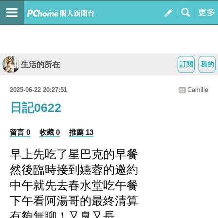
生活的所在
訂閱
我的
2025-06-22 20:27:51
Camille
日記0622
留言 0
收藏 0
推薦 13
早上先吃了星巴克的早餐
然後臨時接到嬿蓉的邀約
中午就先去春水堂吃午餐
下午看阿湯哥的最終清算
有夠無聊！又臭又長...