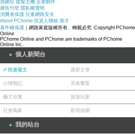
買網址
虛擬主機
企業郵件
廣告刊登
隱私權聲明
消費者保護
兒童網路安全
About PChome
投資人聯絡
徵才
著作權保護
｜網路家庭版權所有、轉載必究
‧Copyright PChome
Online
PChome Online and PChome are trademarks of PChome
Online Inc.
個人新聞台
快速發文
最新文章
心情雜記
美食饗宴
藝文欣賞
旅遊玩家
社會萬象
影視娛樂
我的站台