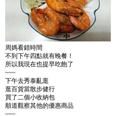
周媽看錯時間
不到下午四點就有晚餐！
所以我現在也提早吃飽了
~~~
下午去秀泰亂逛
逛百貨當散步健行
買了二個小收納包
順道觀察其他的優惠商品
~~~