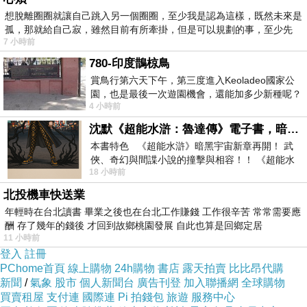
想脫離圈圈就讓自己跳入另一個圈圈，至少我是認為這樣，既然未來是
孤，那就給自己寂，雖然目前有所牽掛，但是可以規劃的事，至少先
7 小時前
780-印度鵲椋鳥
賞鳥行第六天下午，第三度進入Keoladeo國家公
園，也是最後一次遊園機會，還能加多少新種呢？
4 小時前
車行中突然有兩隻赤頸鶴飛過頭
沈默《超能水滸：魯達傳》電子書，暗黑宇宙新章，一一五年八月璀璨上架！
本書特色 《超能水滸》暗黑宇宙新章再開！ 武
俠、奇幻與間諜小說的撞擊與相容！！ 《超能水
18 小時前
滸》系列第四部變幻登場
北投機車快送業
年輕時在台北讀書 畢業之後也在台北工作賺錢 工作很辛苦 常常需要應
酬 存了幾年的錢後 才回到故鄉桃園發展 自此也算是回鄉定居
11 小時前
登入
註冊
PChome首頁
線上購物
24h購物
書店
露天拍賣
比比昂代購
新聞
/
氣象
股市
個人新聞台
廣告刊登
加入聯播網
全球購物
買賣租屋
支付連
國際連
Pi 拍錢包
旅遊
服務中心