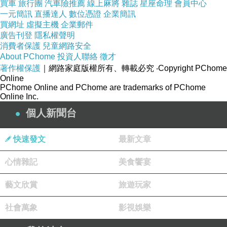
買車
旅行團
汽車險推薦
線上麻將
雜誌
星座命理
會員中心
一元簡訊
直播達人
數位憑證
企業簡訊
買網址
虛擬主機
企業郵件
廣告刊登
隱私權聲明
消費者保護
兒童網路安全
About PChome
投資人聯絡
徵才
著作權保護
｜網路家庭版權所有、轉載必究
‧Copyright PChome
Online
PChome Online and PChome are trademarks of PChome
Online Inc.
個人新聞台
快速發文
最新文章
心情雜記
美食饗宴
藝文欣賞
旅遊玩家
社會萬象
影視娛樂