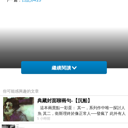
下一篇：
繼續閱讀
你可能感興趣的文章
典藏封面聊兩句-【沉船】
這本兩賣點一彩蛋： 其一，系列作中唯一探討人
魚 其二，衛斯理終於像正常人──發瘋了 此外有人
5 小時前
在南極打死北極熊（@《地心