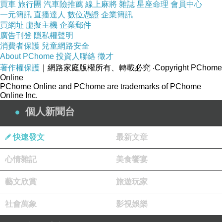
買車
旅行團
汽車險推薦
線上麻將
雜誌
星座命理
會員中心
一元簡訊
直播達人
數位憑證
企業簡訊
買網址
虛擬主機
企業郵件
廣告刊登
隱私權聲明
消費者保護
兒童網路安全
About PChome
投資人聯絡
徵才
著作權保護
｜網路家庭版權所有、轉載必究
‧Copyright PChome
Online
PChome Online and PChome are trademarks of PChome
Online Inc.
個人新聞台
快速發文
最新文章
心情雜記
美食饗宴
藝文欣賞
旅遊玩家
社會萬象
影視娛樂