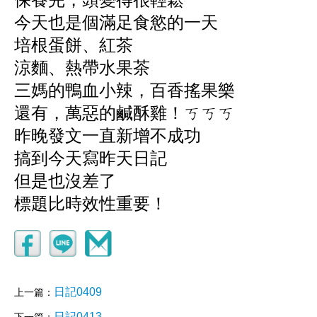
保養完，頭變得很輕鬆
今天也是個滿足食慾的一天
培根蛋餅、紅茶
涼麵、熱帶水果茶
三媽的鴨血小辣，百香搖果樂
還有，萬惡的鹹酥雞！
ㄎㄎㄎ
昨晚發文一直新增不成功
搞到今天寫昨天日記
但是也沒差了
標題比時效性重要！
日記0409
上一篇：
日記0413