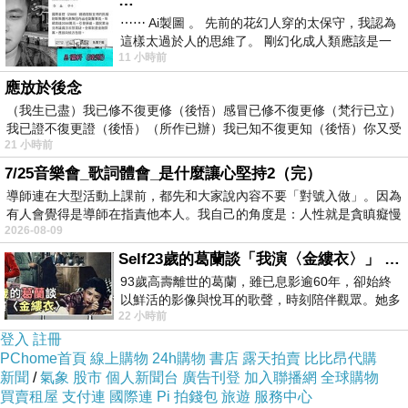
…
⋯⋯ Ai製圖 。 先前的花幻人穿的太保守，我認為
這樣太過於人的思維了。 剛幻化成人類應該是一
11 小時前
絲不掛吧？ 當然這樣是創不出
應放於後念
（我生已盡）我已修不復更修（後悟）感冒已修不復更修（梵行已立）
我已證不復更證（後悟）（所作已辦）我已知不復更知（後悟）你又受
21 小時前
7/25音樂會_歌詞體會_是什麼讓心堅持2（完）
導師連在大型活動上課前，都先和大家說內容不要「對號入做」。因為
有人會覺得是導師在指責他本人。我自己的角度是：人性就是貪瞋癡慢
2026-08-09
Self23歲的葛蘭談「我演〈金縷衣〉」 #戀上老電影 #粟子 #葛蘭
93歲高壽離世的葛蘭，雖已息影逾60年，卻始終
以鮮活的影像與悅耳的歌聲，時刻陪伴觀眾。她多
22 小時前
才多藝、陽光開朗的形象，不僅保留在電影
登入
註冊
PChome首頁
線上購物
24h購物
書店
露天拍賣
比比昂代購
新聞
/
氣象
股市
個人新聞台
廣告刊登
加入聯播網
全球購物
買賣租屋
支付連
國際連
Pi 拍錢包
旅遊
服務中心