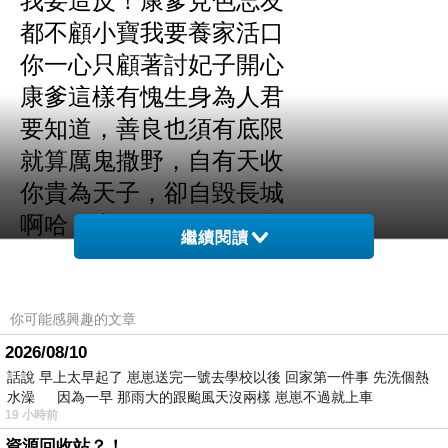
我要造反！康爹見色忘友
都不顧小寶我要養家活口
你一心只顧著討妃子開心
康爹這樣有愧生身為人君
要知道，善良也須有底限
就算厲鬼撒野，自有天收
你貴為天子，卻自毀長城
啊哈，去吧！你很了不起
繼續閱讀
我小寶以後不只要賣烤雞
也要跟鄉親吃烤鴨來洩憤
你可能感興趣的文章
2026/08/10
話說 早上太早起了 崽崽送完一號去學校以後 回家第一件事 先洗個熱
水澡 因為一早 那雨大的跟颱風天沒兩樣 崽崽不過就上車
19 小時前
資源回收站？！