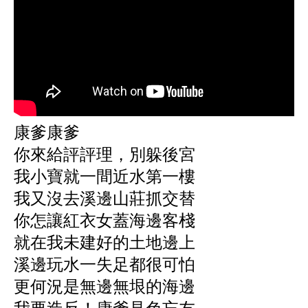
康爹康爹
你來給評評理，別躲後宮
我小寶就一間近水第一樓
我又沒去溪邊山莊抓交替
你怎讓紅衣女蓋海邊客棧
就在我未建好的土地邊上
溪邊玩水一失足都很可怕
更何況是無邊無垠的海邊