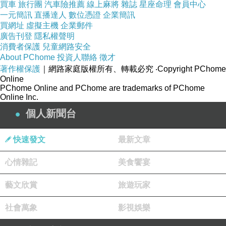
買車
旅行團
汽車險推薦
線上麻將
雜誌
星座命理
會員中心
一元簡訊
直播達人
數位憑證
企業簡訊
買網址
虛擬主機
企業郵件
玫友263
廣告刊登
上一篇：
隱私權聲明
消費者保護
兒童網路安全
玫友265
下一篇：
About PChome
投資人聯絡
徵才
著作權保護
｜網路家庭版權所有、轉載必究
‧Copyright PChome
Online
PChome Online and PChome are trademarks of PChome
Online Inc.
個人新聞台
快速發文
最新文章
旅人
心情雜記
美食饗宴
2025-02-12 21:05:11
謝第一推荐紅樓黃槿花
藝文欣賞
旅遊玩家
版主回應
社會萬象
影視娛樂
不客氣
2025-02-12 21:41:07