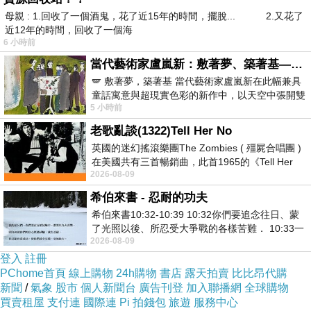
母親 : 1.回收了一個酒鬼，花了近15年的時間，擺脫... 2.又花了
近12年的時間，回收了一個海
6 小時前
當代藝術家盧嵐新：敷著夢、築著基——讓筆觸成為存在過的證據，將相遇的溫度熔鑄成新的模樣
🪽 敷著夢，築著基 當代藝術家盧嵐新在此幅兼具
童話寓意與超現實色彩的新作中，以天空中張開雙
5 小時前
翼的神聖形象與地面上聚集的人群對話，
老歌亂談(1322)Tell Her No
英國的迷幻搖滾樂團The Zombies ( 殭屍合唱團 )
在美國共有三首暢銷曲，此首1965的《Tell Her
2026-08-09
No》即為其中之一，在告示牌百大單曲
希伯來書 - 忍耐的功夫
希伯來書10:32-10:39 10:32你們要追念往日、蒙
了光照以後、所忍受大爭戰的各樣苦難． 10:33一
2026-08-09
面被毀謗、遭患難、成了戲景、叫眾人
登入
註冊
PChome首頁
線上購物
24h購物
書店
露天拍賣
比比昂代購
新聞
/
氣象
股市
個人新聞台
廣告刊登
加入聯播網
全球購物
買賣租屋
支付連
國際連
Pi 拍錢包
旅遊
服務中心