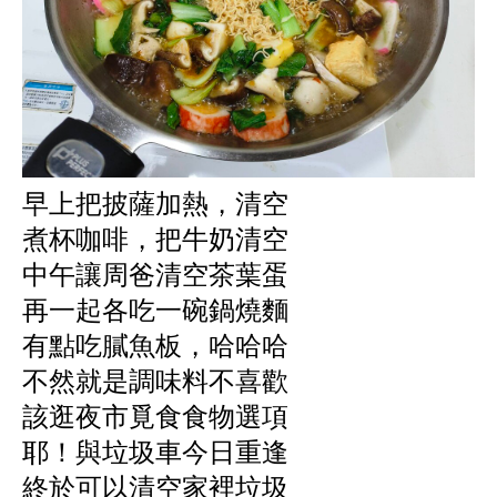
早上把披薩加熱，清空
煮杯咖啡，把牛奶清空
中午讓周爸清空茶葉蛋
再一起各吃一碗鍋燒麵
有點吃膩魚板，哈哈哈
不然就是調味料不喜歡
該逛夜市覓食食物選項
耶！與垃圾車今日重逢
終於可以清空家裡垃圾