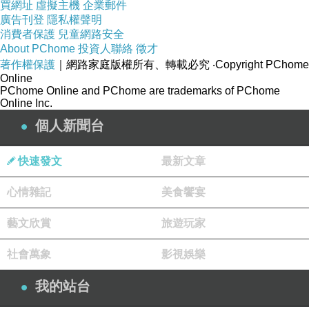
買網址
虛擬主機
企業郵件
廣告刊登
隱私權聲明
消費者保護
兒童網路安全
About PChome
投資人聯絡
徵才
著作權保護
｜網路家庭版權所有、轉載必究
‧Copyright PChome
Online
PChome Online and PChome are trademarks of PChome
Online Inc.
個人新聞台
快速發文
最新文章
心情雜記
美食饗宴
藝文欣賞
旅遊玩家
社會萬象
影視娛樂
我的站台