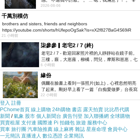
感。 不過我不討厭。 。 ... 嗯，我滿意了！ 。 🐻
2026-08-06
昨中
日記0131
上一篇：
千萬別模仿
日記0202
下一篇：
brothers and sisters, friends and neighbors
https://youtube.com/shorts/hUfepoOgSak?is=xX2f827BaG4S69iR
21 小時前
https
柒參參▎老宅2 / 7 (終)
老宅2 / 7 - 歡迎回家照片裡的人靜靜站在鏡子前。
三樓，廄，大崽蕥，柳橘，閆兒，摩斯和崽崽，七
6 小時前
個人整整齊齊地站在鏡框之外，如同
緣份
陳跡
偶爾在臉書上看到一張照片(如上)，心裡忽然明亮
了起來。剛好早上看了一篇「白痴愛做夢」台長寫
2025-02-01 16:22:40
22 小時前
的貼文，在回顧年輕時瘋狂愛上
雖然是泡麵 但那些料加一加還是很豐盛很好吃😋
登入
註冊
版主回應
PChome首頁
線上購物
24h購物
書店
露天拍賣
比比昂代購
台灣泡麵多元
新聞
/
氣象
股市
個人新聞台
廣告刊登
加入聯播網
全球購物
很省時的美味
買賣租屋
支付連
國際連
Pi 拍錢包
旅遊
服務中心
沒吃時會懷念
買車
旅行團
汽車險推薦
線上麻將
雜誌
星座命理
會員中心
2025-02-01 17:09:03
一元簡訊
直播達人
數位憑證
企業簡訊