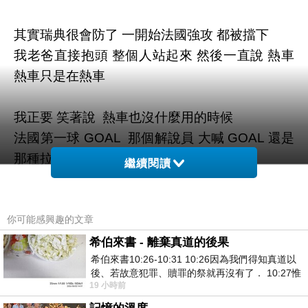
其實瑞典很會防了 一開始法國強攻 都被擋下
我老爸直接抱頭 整個人站起來 然後一直說 熱車
熱車只是在熱車
我正要 笑著說 熱車也沒什麼用的時候
法國第一球 GOAL 那個解說員 大喊 GOAL 還是
那種拉長的GOOOOOAL那種
繼續閱讀
我老爸也在那大喊GOOOOOOAL
然後我爸對我說 你錢準備好 我會好好想我要吃
你可能感興趣的文章
什麼
希伯來書 - 離棄真道的後果
希伯來書10:26-10:31 10:26因為我們得知真道以
我說 還沒踢完好不好
後、若故意犯罪、贖罪的祭就再沒有了． 10:27惟
19 小時前
有戰懼等候審判和那燒滅眾敵人的烈火
結果 第二顆 第三顆 ......