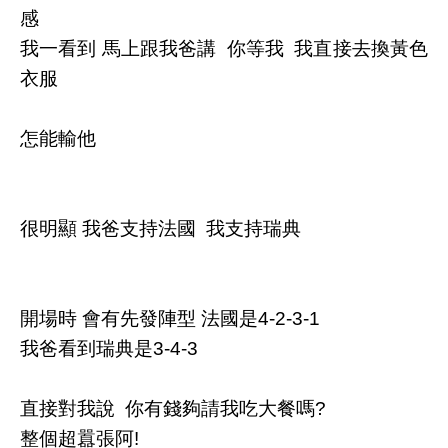
感
我一看到 馬上跟我爸講 你等我 我直接去換黃色
衣服
怎能輸他
很明顯 我爸支持法國 我支持瑞典
開場時 會有先發陣型 法國是4-2-3-1
我爸看到瑞典是3-4-3
直接對我說 你有錢夠請我吃大餐嗎?
整個超囂張阿!