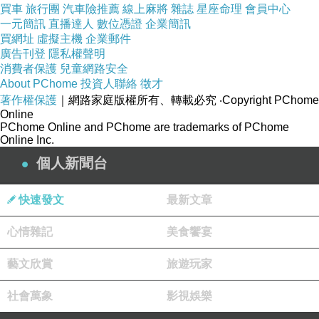
買車
旅行團
汽車險推薦
線上麻將
雜誌
星座命理
會員中心
一元簡訊
直播達人
數位憑證
企業簡訊
買網址
虛擬主機
企業郵件
廣告刊登
隱私權聲明
這是這場的 愛爾達剪出來的精華片段
消費者保護
兒童網路安全
可以看出瑞典是真的很會防守了
About PChome
投資人聯絡
徵才
著作權保護
｜網路家庭版權所有、轉載必究
‧Copyright PChome
那個解說員在法國破門時 喊的GOOOAL 讓我煩
Online
躁
PChome Online and PChome are trademarks of PChome
Online Inc.
哈哈哈哈 但是這場真的也是精彩
個人新聞台
快速發文
最新文章
心情雜記
美食饗宴
藝文欣賞
旅遊玩家
社會萬象
影視娛樂