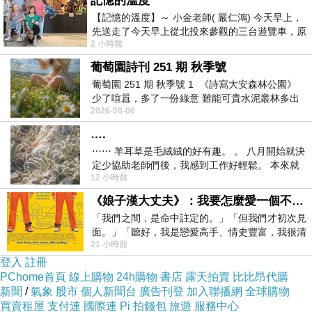
記憶的溫度
正規時間結束 法國3:0贏了瑞典 瑞典打包回家了
【記憶的溫度】～ 小金老師( 嚴仁鴻) 今天早上，
先送走了今天早上從北投來參觀的三台遊覽車，原
2 小時前
以為展場已經差不多要安靜下來，卻發
葡萄園詩刊 251 期 秋季號
我老爸直接在客廳對著在樓上
葡萄園 251 期 秋季號 1 《詩寫大安森林公園》
應該剛醒的我老媽喊 老婆~~~~有人要請我們吃
少了喧囂，多了一份綠意 難能可貴水泥叢林多出
2026-08-06
一
大餐!!
….
晚上穿漂亮一點~~~
⋯⋯ 羊耳草是毛絨絨的好有趣。 。 八月開始就決
定少協助老師們後，我感到工作好輕鬆。 本來就
12 小時前
不是我的工作啊。 真
我老媽還真回喊我爸
《娘子漢大丈夫》：我要怎麼愛一個不存在的人？
好~~~~~~GOOOOOAL~~~哈哈哈我的倒楣兒子
「我們之間，是命中註定的。」「但我們才初次見
面。」「聽好，我是戀愛高手、情史豐富，我很清
到底我媽哪學的 GOAL還學拉長音的
21 小時前
楚這種感覺，你我之間的那種感覺，現
登入
註冊
PChome首頁
線上購物
24h購物
書店
露天拍賣
比比昂代購
而且到底是什麼 我應該是親生兒子吧?!
新聞
/
氣象
股市
個人新聞台
廣告刊登
加入聯播網
全球購物
買賣租屋
支付連
國際連
Pi 拍錢包
旅遊
服務中心