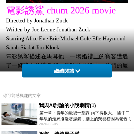
電影誘鯊 chum 2026 movie
Directed by
Jonathan Zuck
Written by
Joe Leone Jonathan Zuck
Starring
Alice Eve Eric Michael Cole Elle Haymond
Sarah Siadat Jim Klock
電影誘鯊描述在馬耳他，一場婚禮上的賓客遭遇
了一條嗜血的鯊魚和一個陰險的漁夫，他們的慶
繼續閱讀
祝活動變成了致命的陷阱。被迫在茫茫大海和冷
酷無情的人類掠食者之間掙扎，朋友們很快發現
自己陷入了一場絕望的生存之戰，秘密也隨之揭
你可能感興趣的文章
開，忠誠受到考驗。
我與AI討論的小說劇情(1)
愛麗絲伊芙與多金老公在海外小島舉辦婚禮，伴
第一章：袁年的最後一堂課 雨下得很大。 國中二
郎找了遊艇想要欣賞海上風光，沒想到發生意外
年級的走廊瀰漫著濕氣，牆上的榮譽榜因為老舊而
2026-08-05
微微捲起。 堯禹舜站在辦公室外，手
幸虧一名漁夫幫助，但是這個漁夫是想要找這些