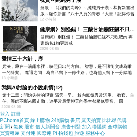
祝賀～純純男子漢
人當鯊魚的誘餌。
聽歌：《我們的高峰》～純純男子漢～恭賀新書出
電影像是之前鯊人魔的拙劣版本，整部電影鯊魚
版～願你新書〞八十八頁的青春〞大賣！記得你曾
12 小時前
經在我的版留言…「好讚的圖^^感覺大家
出現次數不多，大部分時間都是在小船上拍攝，
健康網》別怪錯！ 三酸甘油脂狂飆不只吃肥肉 專家點名1物更該戒
很多時候都是廢話連篇，加上與反派對抗，大概
健康網》別怪錯！ 三酸甘油脂狂飆不只吃肥肉 專
因為經費鯊魚不能出現太多，後製問題也很大，
家點名1物更該戒
有時候有些不連貫，配音明顯是後面才製作感覺
2026-08-05
https://health.ltn.com.tw/article/breakingnews/55
很生硬，又不像風飛鯊爛到有特色，演員演技拙
愛情三十六計，序
兵法，藏在一滴露水裡，映照日出的方向。 智慧，是不讓衝突成為唯
劣，不知道為什麼愛麗絲伊芙要製作這部電影，
一的答案。 進退之間，為自己留下一條生路，也為他人留下一分餘地
雖然可以讓她彰顯可以飾演有智慧的女性，不如
13 小時前
去演讓殺人狂追殺的女郎更好，一部B級製作的
我與AI討論的小說劇情(12)
鯊魚電影。
第十二章：開始失控的現實 隔天一早。 校內氣氛異常沉重。 教官、主
任、導師不斷來回走動，連平常最愛聊天的學生都壓低聲音。 因
2026-08-05
登入
註冊
PChome首頁
線上購物
24h購物
書店
露天拍賣
比比昂代購
新聞
/
氣象
股市
個人新聞台
廣告刊登
加入聯播網
全球購物
電影陰魂旅社 幽旅巫咒 Hokum movie 2026
上一篇：
買賣租屋
支付連
國際連
Pi 拍錢包
旅遊
服務中心