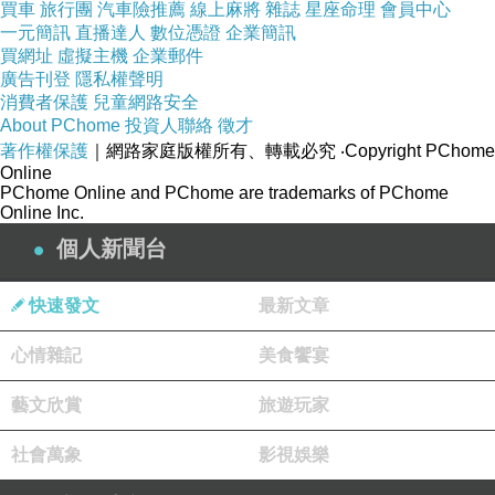
買車
旅行團
汽車險推薦
線上麻將
雜誌
星座命理
會員中心
電影深水2026 Deep Water 2026 movie
下一篇：
一元簡訊
直播達人
數位憑證
企業簡訊
買網址
虛擬主機
企業郵件
廣告刊登
隱私權聲明
消費者保護
兒童網路安全
About PChome
投資人聯絡
徵才
著作權保護
｜網路家庭版權所有、轉載必究
‧Copyright PChome
Online
PChome Online and PChome are trademarks of PChome
Online Inc.
個人新聞台
快速發文
最新文章
心情雜記
美食饗宴
藝文欣賞
旅遊玩家
社會萬象
影視娛樂