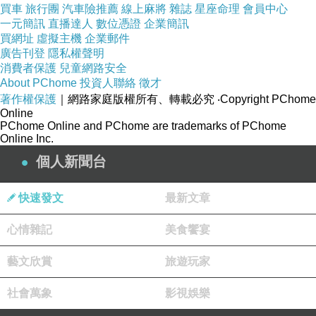
買車
旅行團
汽車險推薦
線上麻將
雜誌
星座命理
會員中心
老套的愛情喜劇，角色幾乎是替珍妮佛羅培茲與
一元簡訊
直播達人
數位憑證
企業簡訊
布雷特高德斯量身訂做，你幾乎不會感到任何意
買網址
虛擬主機
企業郵件
廣告刊登
隱私權聲明
外，喜歡愛情喜劇或者是珍妮佛羅培茲的人可以
消費者保護
兒童網路安全
找來欣賞。
About PChome
投資人聯絡
徵才
著作權保護
｜網路家庭版權所有、轉載必究
‧Copyright PChome
Online
PChome Online and PChome are trademarks of PChome
Online Inc.
個人新聞台
電影你我在托斯卡尼 You Me Tuscany 2026
上一篇：
電影真愛留聲 Voicemails for Isabelle
下一篇：
快速發文
最新文章
心情雜記
美食饗宴
藝文欣賞
旅遊玩家
社會萬象
影視娛樂