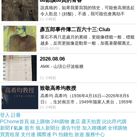
88節讀88頁的青春
席執行官，發展幾乎是沒有任何懸念，彼此之間
說真格的，如果我要寫我的情史，可能會高潮迭起
令人歎息！(好酸)，不過，我可能也會萬劫不
各有各的問題，祕密的辦公室戀情似乎影響到他
13 小時前
復...，每天跪鍵盤還是被判了花心的罪
們的工作，轉而帶到珍妮佛羅培茲是否能繼續擔
彥五郎事件簿二百六十三:Club
任這份工作，當然電影沒有那麼認真談到甚麼女
重石不再只是歲月的累積，更能像標籤一般，標籤
性態度，只想好好談一場戀愛，外加一些黃腔。
越多，反而更能像是勳章一般，加冕著榮耀萬丈。
2026-08-06
習慣一如縱容，成了再難輕輕放下的罪證
珍妮佛羅培茲與布雷特高德斯談起戀愛還算是登
2026.08.06
對，至少有一些小火花，不免俗刻意安排一些搞
AMK - 山頂公仔波板糖
笑的綠葉，像是貝蒂吉爾平飾演一個伶牙俐齒、
21 小時前
身懷六甲的女副手搶盡風頭，之後一定讓這個角
致敬高希均教授
色在緊急狀況下生小孩，羅傑巴特飾演的競爭對
高希均 高希均（1936年4月16日—2026年8月6
手航空公司老闆也有不錯的演出。
日），生於南京市，1949年隨家人來台，1959年
電影同事以上戀人未滿2026描述講述珍妮佛羅培
23 小時前
赴美深造並取得經濟發展博士學位。曾任
登入
註冊
茲與布雷特高德斯坦都是工作狂，擔任老闆珍妮
PChome首頁
線上購物
24h購物
書店
露天拍賣
比比昂代購
羅洛培茲的律師，兩人很快地展開一段辦公室祕
新聞
/
氣象
股市
個人新聞台
廣告刊登
加入聯播網
全球購物
戀，在跟隨心意行動後隨即身陷混亂之中。十分
買賣租屋
支付連
國際連
Pi 拍錢包
旅遊
服務中心