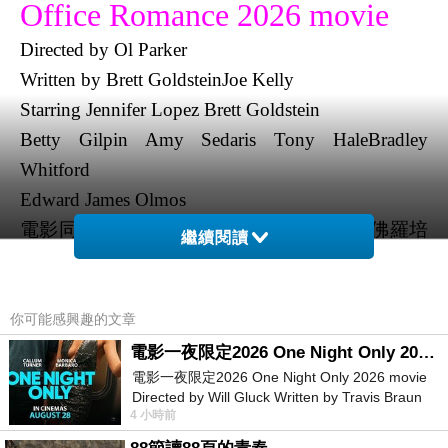
Office Romance 2026 movie
Directed by
Ol Parker
Written by
Brett GoldsteinJoe Kelly
Starring
Jennifer Lopez Brett Goldstein
Betty Gilpin Amy Sedaris Tony HaleBradley
Whitford
Edward James Olmos
電影同事以上戀人未滿2026描述講述珍妮佛羅培
繼續閱讀
茲與布雷特高德斯坦都是工作狂，擔任老闆珍妮
羅洛培茲的律師，兩人很快地展開一段辦公室祕
戀，在跟隨心意行動後隨即身陷混亂之中。
你可能感興趣的文章
珍妮佛羅培茲與布雷特高德斯坦擔任製作，故事
電影一夜限定2026 One Night Only 2026 movie
從片名到女主角珍妮佛羅培茲就這知道這會是一
電影一夜限定2026 One Night Only 2026 movie
Directed by Will Gluck Written by Travis Braun
部怎樣的電影，布雷特高德斯坦因為某種緣故擔
4 小時前
Starring Monica Barbaro
任珍妮佛洛佩茲的律師，一家小型航空公司的首