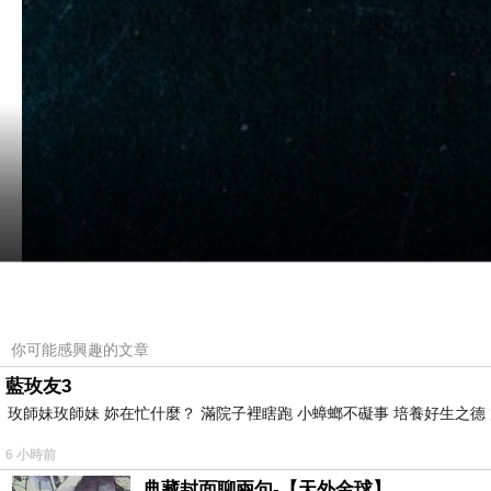
你可能感興趣的文章
藍玫友3
玫師妹玫師妹 妳在忙什麼？ 滿院子裡瞎跑 小蟑螂不礙事 培養好生之德
6 小時前
典藏封面聊兩句-【天外金球】