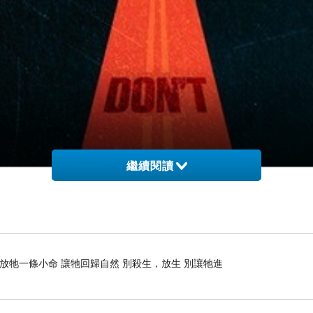
繼續閱讀
 放牠一條小命 讓牠回歸自然 別殺生，放生 別讓牠進