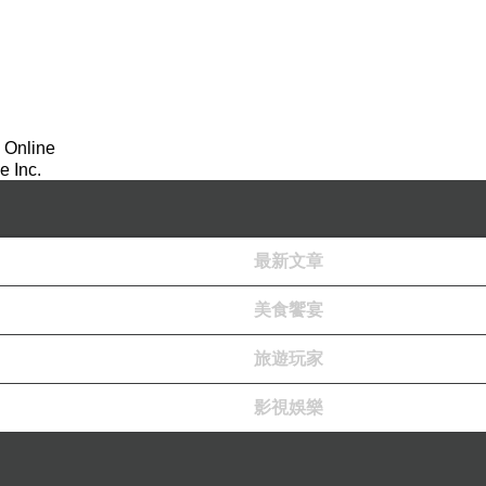
 Online
senger 2026 movie
 Inc.
最新文章
美食饗宴
年輕夫婦目睹了一場慘烈的車禍，司機不幸身亡。不久後，
旅遊玩家
各布西皮奧和盧洛貝爾計畫來一段公路之旅，進行一
影視娛樂
路邊停車、不要半夜幫助陌生人等等，當然這對情侶不
血腥，故事讓人想起幽靈終結者、致命玩笑或者是毛
如其來的驚嚇，其中一段使用放映機觀賞羅馬假期，