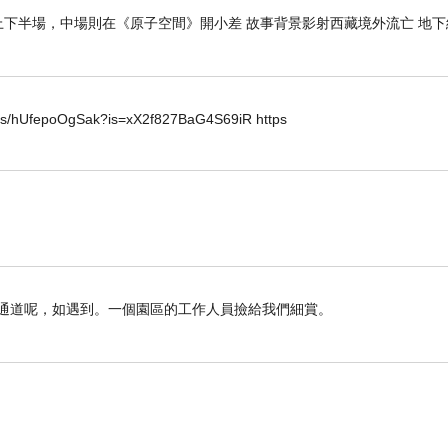
下半場，中場則在《原子空間》開小差 故事背景影射西藏境外流亡 地下
horts/hUfepoOgSak?is=xX2f827BaG4S69iR https
遇通道呢，如遇到。一個園區的工作人員撿給我們細賞。