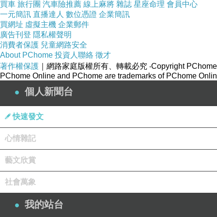
買車
旅行團
汽車險推薦
線上麻將
雜誌
星座命理
會員中心
一元簡訊
直播達人
數位憑證
企業簡訊
買網址
虛擬主機
企業郵件
廣告刊登
隱私權聲明
消費者保護
兒童網路安全
About PChome
投資人聯絡
徵才
著作權保護
｜網路家庭版權所有、轉載必究
‧Copyright PChome
電影鬼上車2026 電影乘嚇2026 Pas
PChome Online and PChome are trademarks of PChome Online
個人新聞台
Directed by
André Øvredal
Written by
Zachary Donohue T.W. Burgess
快速發文
Starring
Jacob Scipio Lou Llobell Melissa Leo
心情雜記
電影鬼上車2026 電影乘嚇2026 描述一對
走到哪裡，這個跟蹤者都如影隨形，難以擺脫。
藝文欣賞
開頭以兩個人正在開車發生靈異事件揭開序幕，雅
社會萬象
旅行規則，像是永遠不要在夜間開車，永遠不要在
電影以氣氛取勝，氣氛營造還不錯沒有任何的暴力
我的站台
主角過程中遇上靈異現象，像是鬼打牆或者各種突