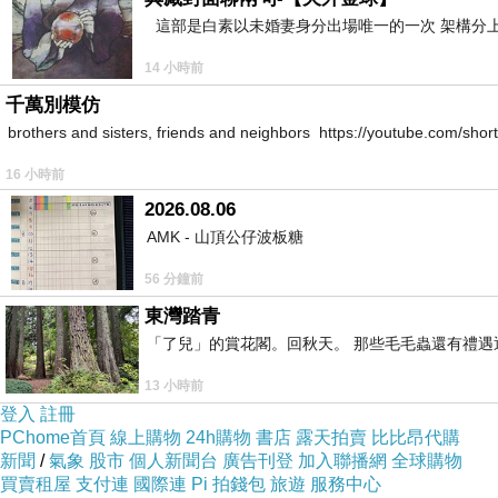
這部是白素以未婚妻身分出場唯一的一次 架構分上
14 小時前
千萬別模仿
brothers and sisters, friends and neighbors https://youtube.com/s
16 小時前
2026.08.06
AMK - 山頂公仔波板糖
56 分鐘前
東灣踏青
「了兒」的賞花閣。回秋天。 那些毛毛蟲還有禮
13 小時前
登入
註冊
PChome首頁
線上購物
24h購物
書店
露天拍賣
比比昂代購
新聞
/
氣象
股市
個人新聞台
廣告刊登
加入聯播網
全球購物
買賣租屋
支付連
國際連
Pi 拍錢包
旅遊
服務中心