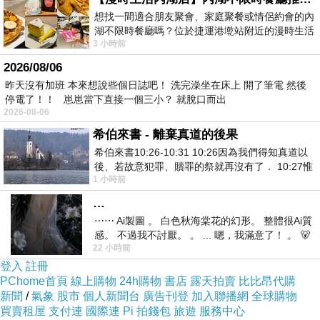
紛導致第四季的製作延期，盧卡斯影業重新評估
想找一間適合朋友聚會、家庭聚餐或情侶約會的內
湖不限時餐廳嗎？位於捷運港墘站附近的漫時生活
了該系列的未來規劃，並決定優先製作電影，才
3 小時前
內湖店，從捷運站步行約4分鐘即可抵
有這部電影誕生，故事發生在《星際大戰：絕地
2026/08/06
大反攻》中帝國戰敗一年後，曼達洛人受到雪歌
昨天沒有加班 本來想說些個日誌吧！ 洗完澡坐在床上 開了筆電 然後
妮薇佛飾演的沃德上校指派前往賈巴赫特的母
停電了！！ 崽崽當下直接一個三小？ 就脫口而出
2026-08-06
星。營救被囚禁在那裡的賈巴之子羅塔赫特，以
希伯來書 - 離棄真道的後果
換取有關帝國暴君下落的情報。
希伯來書10:26-10:31 10:26因為我們得知真道以
在執行任務過程中因此有了許多刺激動作場面，
後、若故意犯罪、贖罪的祭就再沒有了． 10:27惟
1 小時前
有戰懼等候審判和那燒滅眾敵人的烈火
快速追逐、打鬥、太空空戰、各種形形色色的外
…
星人，故事像是融合其他電影的影子，還有埋藏
⋯⋯ Ai製圖 。 白色秋海棠花的幻形。 整體很Ai質
著大量星際大戰系列的彩蛋，當然得要熟悉星際
感。 不過我不討厭。 。 ... 嗯，我滿意了！ 。 🐻
大戰的粉絲才會發現，雖然有的人諷刺就是一部
22 小時前
昨中
登入
註冊
電視劇濃縮版，就是再度挖掘星際大戰系列賣
PChome首頁
線上購物
24h購物
書店
露天拍賣
比比昂代購
錢，看完之後也許容易忘記有這部電影。佩德羅
新聞
/
氣象
股市
個人新聞台
廣告刊登
加入聯播網
全球購物
買賣租屋
帕斯卡有著不錯的演出。
支付連
國際連
Pi 拍錢包
旅遊
服務中心