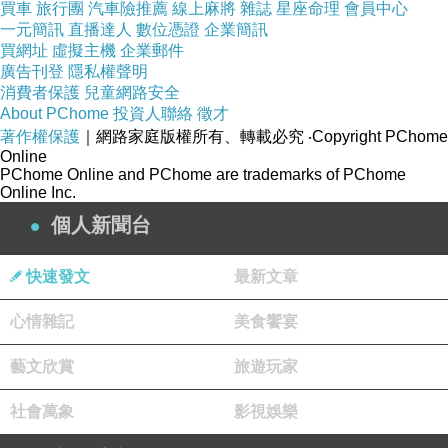
買車
旅行團
汽車險推薦
線上麻將
雜誌
星座命理
會員中心
電影曼達洛人與古古描述邪惡的帝國已經被覆
一元簡訊
直播達人
數位憑證
企業簡訊
滅，帝國軍閥仍散落在銀河系各處。新生的新共
買網址
虛擬主機
企業郵件
廣告刊登
隱私權聲明
和國為了保護反抗軍為之奮鬥的一切，招募了傳
消費者保護
兒童網路安全
奇的曼達洛賞金獵人丁賈林和他的年輕學徒格羅
About PChome
投資人聯絡
徵才
著作權保護
｜網路家庭版權所有、轉載必究
‧Copyright PChome
古的幫助。透過戰事與學徒展開銀河冒險，視覺
Online
特效做的不俗，動作場面頗豐富，各種奇形怪狀
PChome Online and PChome are trademarks of PChome
Online Inc.
的外星人，還有星際大戰元素，一部充滿懷舊氣
個人新聞台
息的爆米花電影。
快速發文
最新文章
心情雜記
美食饗宴
電影替補悍警 normal 2025 movie
上一篇：
藝文欣賞
旅遊玩家
電影傑克萊恩幽靈之戰 Tom Clancy's Jack Ryan: Ghost War
下一篇：
社會萬象
影視娛樂