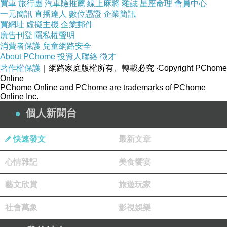
買車
旅行團
汽車險推薦
線上麻將
雜誌
星座命理
會員中心
黑色無雙 電影無雙2025描述羅曼正為同卵雙胞胎洛
一元簡訊
直播達人
數位憑證
企業簡訊
基的去世而悲痛不已，於是加入了一個無雙胞胎互
買網址
虛擬主機
企業郵件
廣告刊登
隱私權聲明
助小組。他很快就與小組成員丹尼斯成為了朋友。
消費者保護
兒童網路安全
羅曼並不知道丹尼斯在洛基去世前不久曾與他約會
About PChome
投資人聯絡
徵才
著作權保護
｜網路家庭版權所有、轉載必究
‧Copyright PChome
過，這段感情會如何發展。在迷戀雙胞胎情節背後
Online
其實是一個對親密渴望但不知該如何是好的人友情
PChome Online and PChome are trademarks of PChome
Online Inc.
故事，導演無論在演出或者是製作上都頗到位，其
個人新聞台
實談不上到很優異，對於一部小品來說算是可以。
快速發文
最新文章
心情雜記
美食饗宴
奇幻導航/白日夢接夢 A Big Bold Beautiful Journey movie
上一篇：
藝文欣賞
旅遊玩家
電影炸藥屋/電影炸裂白宮 A House of Dynamite 2025 movie
下一篇：
社會萬象
影視娛樂