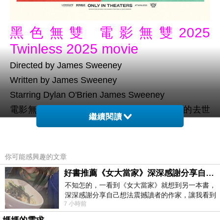
黑色無雙 電影無雙2025
Twinless 2025 movie
Directed by James Sweeney
Written by James Sweeney
Starring Dylan O'Brien James Sweeney
電影無雙2025描述羅曼正為同卵雙胞胎洛基的去世
繼續閱讀
而悲痛不已，於是加入了一個無雙胞胎互助小組。
他很快就與小組成員丹尼斯成為了朋友。羅曼並不
知道，丹尼斯在洛基去世前不久曾與他約會過，他
你可能感興趣的文章
也間接導致了他的死亡。這段感情會如何發展。
好書推薦《女大當家》深深感謝分享自己想法震撼讀者的作家，讓我看到不同樣貌的家庭！
詹姆斯史威尼自編自導自製自演的作品，狄倫歐布
不知怎的，一看到《女大當家》就想到另一本書，
深深感謝分享自己想法震撼讀者的作家，讓我看到
萊恩失去雙胞胎兄弟，因此加入一個同樣都是失去
7 小時前
不同樣貌的家庭！ 《女大
雙胞胎的互助會，認識了詹姆斯史威尼，兩人很快