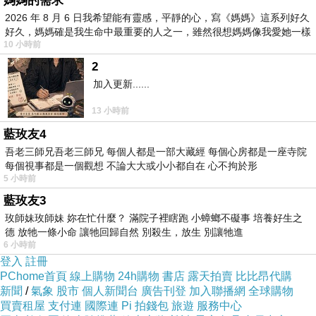
媽媽的需求
就成為好友，詹姆斯史威尼謊稱自己有雙胞胎，此
2026 年 8 月 6 日我希望能有靈感，平靜的心，寫《媽媽》這系列好久
時開始交代原來詹姆斯史威尼曾經跟過世的雙胞胎
好久，媽媽確是我生命中最重要的人之一，雖然很想媽媽像我愛她一樣
10 小時前
兄弟約會過，約會過程頗浪漫，詹姆斯史威尼幾乎
2
是墜入愛河裡，沒想到發現自己愛上的是一個渣
加入更新......
男，當場間接導致雙胞胎發生意外。
13 小時前
因為在互助會上認識狄倫歐布萊恩，他隱瞞雙胞胎
藍玫友4
的意外，並且明顯愛上了狄倫歐布萊恩，因為幾乎
吾老三師兄吾老三師兄 每個人都是一部大藏經 每個心房都是一座寺院
是長相一模一樣，是一種移情作用，但是狄倫歐布
每個視事都是一個觀想 不論大大或小小都自在 心不拘於形
萊恩卻愛上另一個女孩引發妒意，懸念來自詹姆斯
5 小時前
藍玫友3
史威尼的真相還有兩人的感情，故事是有點小轉折
玫師妹玫師妹 妳在忙什麼？ 滿院子裡瞎跑 小蟑螂不礙事 培養好生之
的愛情電影，只是放在同性上，沒甚麼太大差別，
德 放牠一條小命 讓牠回歸自然 別殺生，放生 別讓牠進
吐露出孤獨的主人翁有著渴望與失去如何面對，故
6 小時前
登入
註冊
事本身頗簡單，導演算是有條不紊的講完，詹姆斯
PChome首頁
線上購物
24h購物
書店
露天拍賣
比比昂代購
史威尼與狄倫歐布萊恩演出不差，拍出不少小火
新聞
/
氣象
股市
個人新聞台
廣告刊登
加入聯播網
全球購物
買賣租屋
花。
支付連
國際連
Pi 拍錢包
旅遊
服務中心