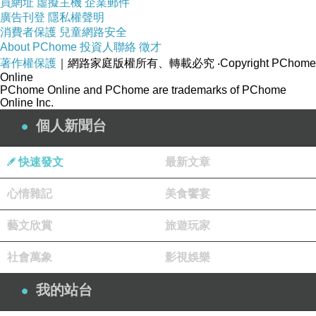
買網址
虛擬主機
企業郵件
舉動似乎有些可疑，難道充希也喜歡他嗎?亞心子決
廣告刊登
隱私權聲明
消費者保護
兒童網路安全
定更要猛烈追求直己，故事本身頗芭樂跟少女漫
About PChome
投資人聯絡
徵才
畫，整體來說還算是流暢，幾位年輕演員青澀演出
著作權保護
｜網路家庭版權所有、轉載必究
‧Copyright PChome
算是尚可，整體來說還算是可以的純愛電影。
Online
PChome Online and PChome are trademarks of PChome
Online Inc.
個人新聞台
快速發文
最新文章
電影版惡魔遊戲最後的鑰匙劇場版 ACMA:GAME ~最後の鍵~
上一篇：
靈異咒/日本電影詛咒 ノロイ 2005
下一篇：
心情雜記
美食饗宴
藝文欣賞
旅遊玩家
社會萬象
影視娛樂
我的站台