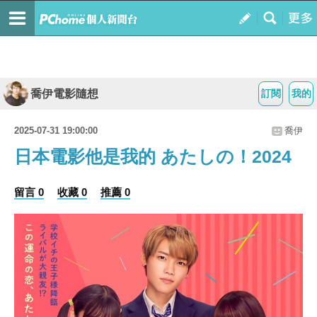
喬伊電影隨想
訂閱
我的
2025-07-31 19:00:00
喬伊
日本電影他是我的 あたしの！2024
留言 0
收藏 0
推薦 0