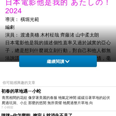
日本電影他是我的 あたしの！
2024
導演： 橫堀光範
編劇
演員： 渡邊美穗 木村柾哉 齊藤渚 山中柔太朗
日本電影他是我的描述個性直率又過於誠實的亞心
子，總是想到什麼就立刻行動，對自己和他人都無
法說謊。亞心子對學校風雲人物直己一見鍾情，毫
繼續閱讀
不掩飾地展開熱烈追求。亞心子卻察覺摯友充希的
舉動似乎有些可疑，難道充希也喜歡他嗎?亞心子決
定更要猛烈追求直己
你可能感興趣的文章
根據同名漫畫改編，直率的渡邊美穗跟齊藤渚是好
初春的草地遇ㄧ小蛇
姊妹，渡邊美穗對新轉來的木村征栽一見鍾情，渡
青黑相間的花紋 像穿著美麗的春服 牠氣定神閒 緩緩沿著草地的起伏
爬過坑洞、小丘 那麼的悠閒 無所畏懼 牠爬過整片草地 向
邊疑似發現好姊妹似乎也有好感之下，決定更要猛
7 小時前
烈展開追求，整部電影就是看渡邊美穗誇張的表演
咪咪~你怎麼能..撩完人就消失不見了