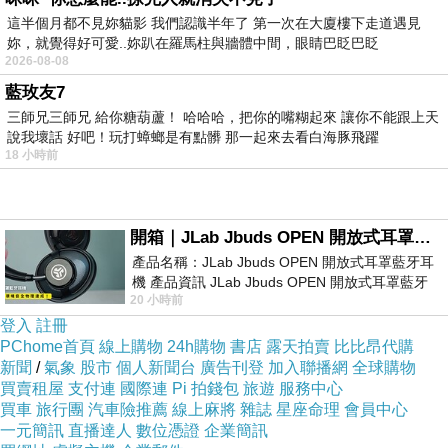
對男主角展開追求，其中一段拜託好友場景轉換應
這半個月都不見妳貓影 我們認識半年了 第一次在大廈樓下走道遇見
妳，就覺得好可愛..妳趴在羅馬柱與牆體中間，眼睛巴眨巴眨
用頗具巧思，幸好男主角對女主角也不討厭，否則
2026-08-08
在現實生活就是死纏爛打。
藍玫友7
後半部高潮就是發現好姊妹居然出手了，雖然狗血
三師兄三師兄 給你糖葫蘆！ 哈哈哈，把你的嘴糊起來 讓你不能跟上天
但整個氛圍讓觀眾頗能同情女主角，好姊妹擺明就
說我壞話 好吧！玩打蟑螂是有點髒 那一起來去看白海豚飛躍
18 小時前
是綠茶婊，收尾一些地方皆大歡喜實在難以理解，
只會在少女漫畫的世界在會出現吧，渡邊美穗即使
已經完全不是青少年演出高中生還算可以，誇張的
開箱｜JLab Jbuds OPEN 開放式耳罩藍牙耳機 - 設計美學，輕巧、透氣、環境音全物理達成！
表演不至於讓人討厭，木村征栽飾演的校草賣帥應
產品名稱：JLab Jbuds OPEN 開放式耳罩藍牙耳
機 產品資訊 JLab Jbuds OPEN 開放式耳罩藍牙
該不少女孩們會喜歡，齊藤渚飾演的心機女應該會
20 小時前
耳機評語：非常有特色，值得喜愛美型工
讓人記得。
登入
註冊
日本電影他是我的描述個性直率又過於誠實的亞心
PChome首頁
線上購物
24h購物
書店
露天拍賣
比比昂代購
新聞
/
氣象
股市
個人新聞台
廣告刊登
加入聯播網
全球購物
子，總是想到什麼就立刻行動，對自己和他人都無
買賣租屋
支付連
國際連
Pi 拍錢包
旅遊
服務中心
法說謊。亞心子對學校風雲人物直己一見鍾情，毫
買車
旅行團
汽車險推薦
線上麻將
雜誌
星座命理
會員中心
一元簡訊
直播達人
數位憑證
企業簡訊
不掩飾地展開熱烈追求。亞心子卻察覺摯友充希的