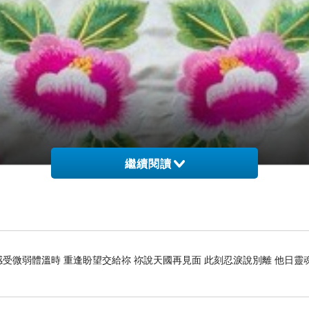
繼續閱讀
感受微弱體溫時 重逢盼望交給祢 祢說天國再見面 此刻忍淚說別離 他日靈