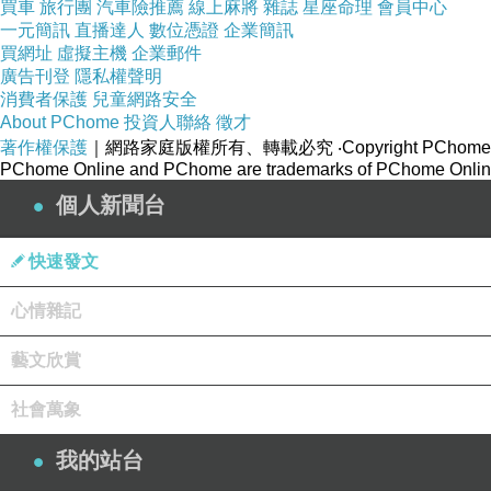
買車
旅行團
汽車險推薦
線上麻將
雜誌
星座命理
會員中心
一元簡訊
直播達人
數位憑證
企業簡訊
買網址
虛擬主機
企業郵件
廣告刊登
隱私權聲明
消費者保護
兒童網路安全
About PChome
投資人聯絡
徵才
著作權保護
｜網路家庭版權所有、轉載必究
‧Copyright PChome
PChome Online and PChome are trademarks of PChome Online
個人新聞台
快速發文
心情雜記
藝文欣賞
社會萬象
我的站台