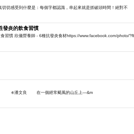
真切切感受到什麼是：每個字都認識，串起來就是抓破頭時間！絕對不
慢性發炎的飲食習慣
養師 - 6種抗發炎食材https://www.facebook.com/photo/?fbi
在一個經常颳風的山丘上—&m