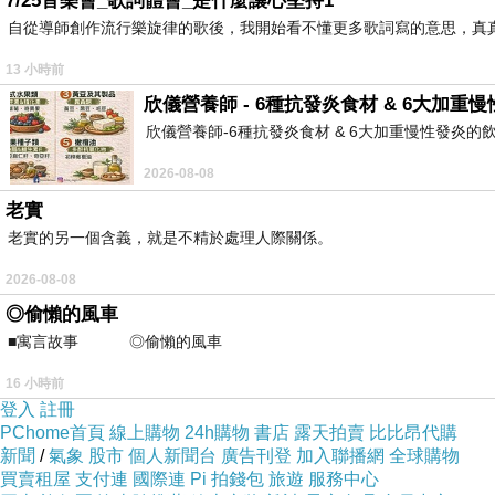
7/25音樂會_歌詞體會_是什麼讓心堅持1
自從導師創作流行樂旋律的歌後，我開始看不懂更多歌詞寫的意思，真
13 小時前
欣儀營養師 - 6種抗發炎食材 & 6大加重
欣儀營養師-6種抗發炎食材 & 6大加重慢性發炎的飲食習慣 欣儀營
2026-08-08
老實
老實的另一個含義，就是不精於處理人際關係。
2026-08-08
◎偷懶的風車
■寓言故事 ◎偷懶的風車 ⊕潘文良 
16 小時前
登入
註冊
PChome首頁
線上購物
24h購物
書店
露天拍賣
比比昂代購
新聞
/
氣象
股市
個人新聞台
廣告刊登
加入聯播網
全球購物
買賣租屋
支付連
國際連
Pi 拍錢包
旅遊
服務中心