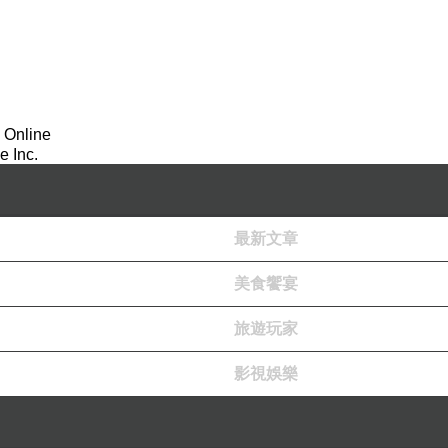
 Online
 Inc.
最新文章
美食饗宴
旅遊玩家
影視娛樂