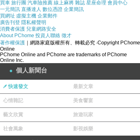
買車
旅行團
汽車險推薦
線上麻將
雜誌
星座命理
會員中心
一元簡訊
直播達人
數位憑證
企業簡訊
買網址
虛擬主機
企業郵件
廣告刊登
隱私權聲明
消費者保護
兒童網路安全
About PChome
投資人聯絡
徵才
著作權保護
｜網路家庭版權所有、轉載必究
‧Copyright PChome
Online
PChome Online and PChome are trademarks of PChome
Online Inc.
個人新聞台
【Plusday】蘋果美妍水
快速發文
最新文章
一盒裡面是六包入裝
輕巧包設計方便隨身攜帶
心情雜記
美食饗宴
放在包包中能輕鬆帶著走
藝文欣賞
旅遊玩家
隨時隨地取出飲用很便利
社會萬象
影視娛樂