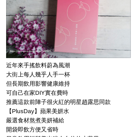
近年來手搖飲料蔚為風潮
大街上每人幾乎人手一杯
但長期飲用影響健康維持
可自己在家DIY實在費時
推薦這款前陣子很火紅的明星趙露思同款
【PlusDay】蘋果美妍水
嚴選食材熬煮美妍補給
開袋即飲方便又省時