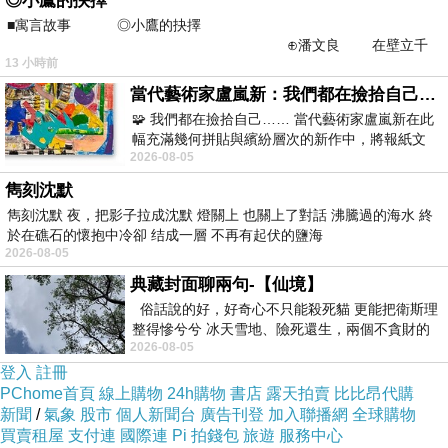
◎小鷹的抉擇
■寓言故事 ◎小鷹的抉擇
⊕潘文良 在壁立千
13 小時前
仞的懸崖上，有一座遮天蔽
當代藝術家盧嵐新：我們都在撿拾自己，將散落的情緒與碎片，拼回生命完整的輪廓
🧩 我們都在撿拾自己…… 當代藝術家盧嵐新在此
幅充滿幾何拼貼與繽紛層次的新作中，將報紙文
2026-08-05
字、彩色剪紙與明亮顏料層層
雋刻沈默
雋刻沈默 夜，把影子拉成沈默 燈關上 也關上了對話 沸騰過的海水 終
於在礁石的懷抱中冷卻 结成一層 不再有起伏的鹽海
2026-08-05
盒身上清楚標示美妍水的商品資訊
典藏封面聊兩句-【仙境】
成分與注意事項等都描述很詳細
俗話說的好，好奇心不只能殺死貓 更能把衛斯理
須放置陰涼乾燥處保存
整得慘兮兮 冰天雪地、險死還生，兩個不貪財的
2026-08-05
人尋什麼寶？ 人家追尋愛情還
避免陽光照射而變質唷!!
登入
註冊
保存期限是兩年左右
PChome首頁
線上購物
24h購物
書店
露天拍賣
比比昂代購
新聞
/
氣象
股市
個人新聞台
廣告刊登
加入聯播網
全球購物
買賣租屋
支付連
國際連
Pi 拍錢包
旅遊
服務中心