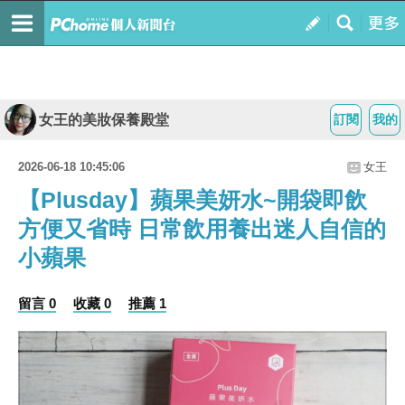
女王的美妝保養殿堂
訂閱
我的
2026-06-18 10:45:06
女王
【Plusday】蘋果美妍水~開袋即飲
方便又省時 日常飲用養出迷人自信的
小蘋果
留言 0
收藏 0
推薦 1