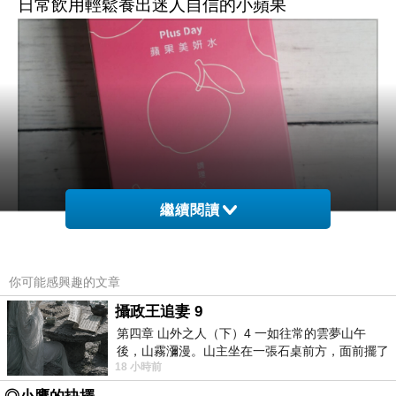
日常飲用輕鬆養出迷人自信的小蘋果
繼續閱讀
漸層粉色的外盒設計很精緻
你可能感興趣的文章
瞬間擄獲女王的少女心啊!!
攝政王追妻 9
搭配蘋果的圖樣點綴更繽紛
第四章 山外之人（下）4 一如往常的雲夢山午
後，山霧瀰漫。山主坐在一張石桌前方，面前擺了
並壓印【Plusday】品牌名
18 小時前
一盤未下完的棋盤，還有一壺茶與兩只冒