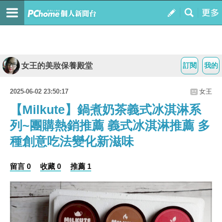
女王的美妝保養殿堂
訂閱
我的
2025-06-02 23:50:17
女王
【Milkute】鍋煮奶茶義式冰淇淋系
列~團購熱銷推薦 義式冰淇淋推薦 多
種創意吃法變化新滋味
留言 0
收藏 0
推薦 1