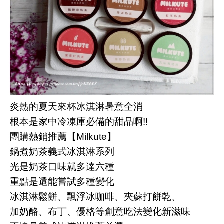
炎熱的夏天來杯冰淇淋暑意全消
根本是家中冷凍庫必備的甜品啊!!
團購熱銷推薦【Milkute】
鍋煮奶茶義式冰淇淋系列
光是奶茶口味就多達六種
重點是還能嘗試多種變化
冰淇淋鬆餅、飄浮冰咖啡、夾蘇打餅乾、
加奶酪、布丁、優格等創意吃法變化新滋味