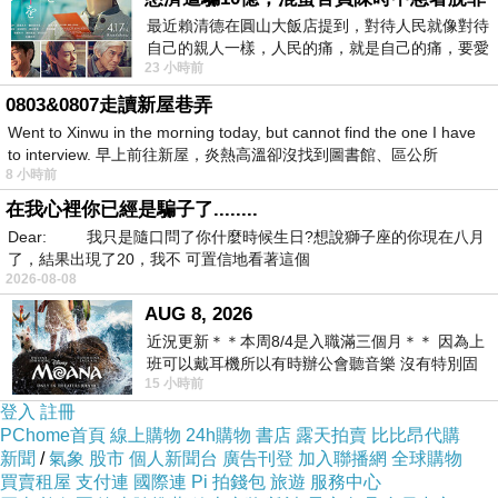
再加入香純牛奶融合而成
最近賴清德在圓山大飯店提到，對待人民就像對待
自己的親人一樣，人民的痛，就是自己的痛，要愛
將鍋煮奶茶的美好濃縮進冰淇淋裡
23 小時前
民如親，說的這麼好聽，實際上根本沒做
是【Milkute】獨家療癒系冰品
0803&0807走讀新屋巷弄
Went to Xinwu in the morning today, but cannot find the one I have
當然在吃冰前也需來點儀式感唷!!
to interview. 早上前往新屋，炎熱高溫卻沒找到圖書館、區公所
8 小時前
是專屬鍋煮奶茶義式冰淇淋的醒茶儀式
在我心裡你已經是騙子了........
冷凍拿出後放冷藏解凍約三十分鐘
Dear: 我只是隨口問了你什麼時候生日?想說獅子座的你現在八月
讓冰淇淋的茶香與奶香慢慢甦醒
了，結果出現了20，我不 可置信地看著這個
2026-08-08
完整還原鍋煮奶茶的靈魂風味
AUG 8, 2026
近況更新＊＊本周8/4是入職滿三個月＊＊ 因為上
班可以戴耳機所以有時辦公會聽音樂 沒有特別固
15 小時前
定哪天但就是一周某一天會固定聽'90
登入
註冊
PChome首頁
線上購物
24h購物
書店
露天拍賣
比比昂代購
新聞
/
氣象
股市
個人新聞台
廣告刊登
加入聯播網
全球購物
買賣租屋
支付連
國際連
Pi 拍錢包
旅遊
服務中心