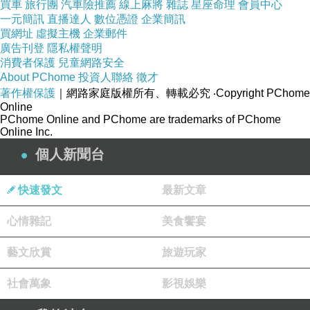
買車
旅行團
汽車險推薦
線上麻將
雜誌
星座命理
會員中心
一元簡訊
直播達人
數位憑證
企業簡訊
買網址
虛擬主機
企業郵件
廣告刊登
隱私權聲明
消費者保護
兒童網路安全
About PChome
投資人聯絡
徵才
紅玉鍋煮奶茶
著作權保護
｜網路家庭版權所有、轉載必究
‧Copyright PChome
Online
PChome Online and PChome are trademarks of PChome
Online Inc.
個人新聞台
快速發文
最新文章
心情雜記
美食饗宴
藝文欣賞
旅遊玩家
社會萬象
影視娛樂
紅玉鍋煮奶茶義式冰淇淋