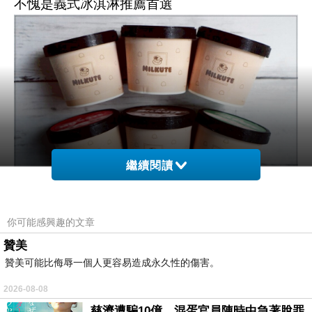
不愧是義式冰淇淋推薦首選
繼續閱讀
【Milkute】鍋煮奶茶義式冰淇淋系列
你可能感興趣的文章
每杯皆是100ml的容量
贊美
有紅玉奶茶、蜜香紅奶茶、蕎麥奶茶、
贊美可能比侮辱一個人更容易造成永久性的傷害。
文山青奶茶、焙茶奶茶、鐵觀音奶茶等六種口味
2026-08-08
以鍋煮方式慢火熬煮茶葉
慈濟遭騙10億，混蛋官員陳時中急著脫罪