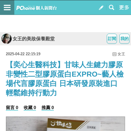
女王的美妝保養殿堂
訂閱
我的
2025-04-22 22:15:19
女王
【奕心生醫科技】甘味人生鍵力膠原
非變性二型膠原蛋白EXPRO~藝人檢
場代言膠原蛋白 日本研發原裝進口
輕鬆維持行動力
留言 0
收藏 0
推薦 0