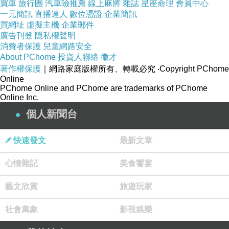
久站久坐上班族、銀髮族、勞動者等
買車
旅行團
汽車險推薦
線上麻將
雜誌
星座命理
會員中心
一元簡訊
直播達人
數位憑證
企業簡訊
買網址
虛擬主機
企業郵件
廣告刊登
隱私權聲明
消費者保護
兒童網路安全
About PChome
投資人聯絡
徵才
著作權保護
｜網路家庭版權所有、轉載必究
‧Copyright PChome
Online
PChome Online and PChome are trademarks of PChome
Online Inc.
個人新聞台
快速發文
最新文章
盒身上清楚標示商品資訊
心情雜記
美食饗宴
營養標示與食用方式都很詳細
藝文欣賞
旅遊玩家
須放置陰涼乾燥處保存
避免陽光照射而變質唷!!
社會萬象
影視娛樂
保存期限是三年左右