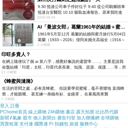
9:30 抵達公司車子停好位子 9:40 從公司騎腳踏車
抵達台安醫院 10:10 聽取血液報告。原來我吃進
2026-08-06
去的 B12 彌可保並非沒有吸收而是超
AI「曼波女郎」葛蘭1961年的結婚＋蜜月旅行 #戀上老電影 #葛蘭 #粟子
1961年5月至12月 葛蘭的結婚與蜜月旅行5月04日
葛蘭（1933～2026）偕同未婚夫高福全（1916～
4 小時前
2004）乘郵輪赴倫敦6月15日於英國倫敦St.S
印旺多貴人？
在網上隨便玩了個 ai 算八字，感覺好像說的還蠻準……。主要是說我
命盤結構「印星」太旺，印星代表長輩、知識、資源、保護……等，所
22 小時前
《蜂蜜與漣漪》
【奕心生醫科技】甘味人生鍵力膠原
生活的苦悶之處，必有其蜂蜜。 你說要學習蜜獾，毫不畏懼地 直搗蜂
非變性二型膠原蛋白EXPRO
窩，才能親嚐。 甚至練一身鐵布衫、金鐘罩， 在暴風雨來襲
7 小時前
以白X金的雙色調外盒設計
登入
註冊
搶眼對比色帶有精緻質感
PChome首頁
線上購物
24h購物
書店
露天拍賣
比比昂代購
新聞
/
氣象
股市
個人新聞台
廣告刊登
加入聯播網
全球購物
適合登山族、跑馬拉松者、
買賣租屋
支付連
國際連
Pi 拍錢包
旅遊
服務中心