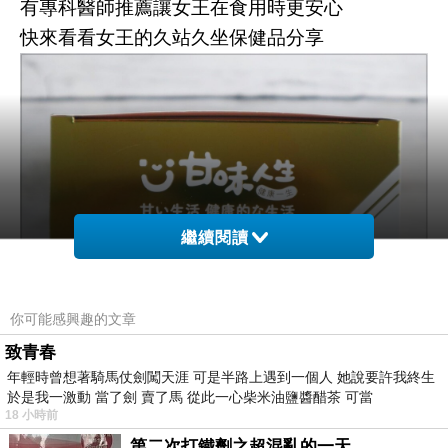
有專科醫師推薦讓女王在食用時更安心
快來看看女王的久站久坐保健品分享
繼續閱讀
你可能感興趣的文章
【奕心生醫科技】以安心、用心、關心
致青春
一起照顧家人的心為經營理念
年輕時曾想著騎馬仗劍闖天涯 可是半路上遇到一個人 她說要許我終生
於是我一激動 當了劍 賣了馬 從此一心柴米油鹽醬醋茶 可當
堅持安心且有感的保健食品
18 小時前
期許能照顧各年齡族群的健康
第二次打鐵劑之超混亂的一天