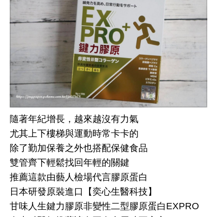
隨著年紀增長，越來越沒有力氣
尤其上下樓梯與運動時常卡卡的
除了勤加保養之外也搭配保健食品
雙管齊下輕鬆找回年輕的關鍵
推薦這款由藝人檢場代言膠原蛋白
日本研發原裝進口【奕心生醫科技】
甘味人生鍵力膠原非變性二型膠原蛋白EXPRO