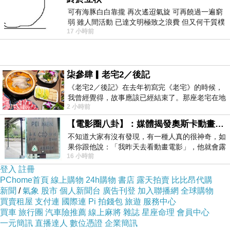
可有海豚白白靠攏 再次遙迢氣旋 可再饒過一遍窮
弱 雖人間活動 已達文明極致之浪費 但又何干質樸
17 小時前
者 只能白白陪葬
柒參肆▎老宅2／後記
《老宅2／後記》在去年初寫完《老宅》的時候，
我曾經覺得，故事應該已經結束了。那座老宅在地
2 小時前
震中倒塌，七個人終於離開那片黑暗，
【電影圈八卦】：媒體揭發奧斯卡動畫項目投票醜聞！好萊塢為什麼看不起動畫電影？
不知道大家有沒有發現，有一種人真的很神奇，如
果你跟他說：「我昨天去看動畫電影」，他就會露
【大上海生煎包】創辦者何爸爸
16 小時前
出一種慈祥的微笑，然後問你是不是陪小
傳承自退伍老兵傳人的技藝後
登入
註冊
PChome首頁
線上購物
24h購物
書店
露天拍賣
比比昂代購
靠著美味與實在漸漸打出名聲
新聞
/
氣象
股市
個人新聞台
廣告刊登
加入聯播網
全球購物
卻在壯年時不幸突然離世
買賣租屋
支付連
國際連
Pi 拍錢包
旅遊
服務中心
買車
旅行團
汽車險推薦
線上麻將
雜誌
星座命理
會員中心
由現任老闆何先生一肩扛起招牌
一元簡訊
直播達人
數位憑證
企業簡訊