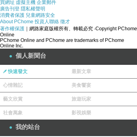
並從皮到餡、從工序到刀功逐一精進
買網址
虛擬主機
企業郵件
廣告刊登
隱私權聲明
才有了現在的【大上海生煎包】
消費者保護
兒童網路安全
About PChome
投資人聯絡
徵才
著作權保護
｜網路家庭版權所有、轉載必究
‧Copyright PChome
Online
PChome Online and PChome are trademarks of PChome
Online Inc.
個人新聞台
快速發文
最新文章
心情雜記
美食饗宴
藝文欣賞
旅遊玩家
【大上海生煎包】有原味鮮肉包、
社會萬象
影視娛樂
麻辣鮮肉包、高麗菜包等三種口味
可依自己的喜來做挑選唷!!
我的站台
且曾榮獲比利時ITI國際風味一星獎