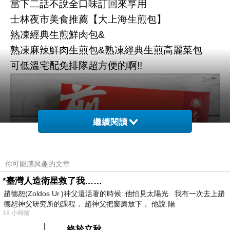
當下二話不說全口味訂回來享用
士林夜市美食推薦【大上海生煎包】
熟凍經典生煎鮮肉包&
熟凍麻辣鮮肉生煎包&熟凍經典生煎高麗菜包
可低溫宅配免排隊超方便的啊!!
繼續閱讀
你可能感興趣的文章
*臺灣人造衛星救了我……
趙德恕(Zoldos Ur.)神父還活著的時候: 他怕見太陽光 我有一次去上趙
德恕神父研究所的課程， 趙神父把窗簾放下， 他說:陽
18 小時前
熟凍經典生煎鮮肉包
終於立秋