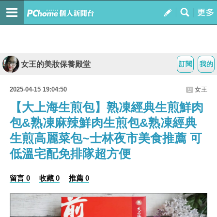
女王的美妝保養殿堂
訂閱
我的
2025-04-15 19:04:50
女王
【大上海生煎包】熟凍經典生煎鮮肉
包&熟凍麻辣鮮肉生煎包&熟凍經典
生煎高麗菜包~士林夜市美食推薦 可
低溫宅配免排隊超方便
留言 0
收藏 0
推薦 0