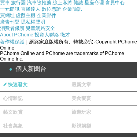
買車
旅行團
汽車險推薦
線上麻將
雜誌
星座命理
會員中心
一元簡訊
直播達人
數位憑證
企業簡訊
買網址
虛擬主機
企業郵件
廣告刊登
隱私權聲明
消費者保護
兒童網路安全
About PChome
投資人聯絡
徵才
著作權保護
｜網路家庭版權所有、轉載必究
‧Copyright PChome
Online
PChome Online and PChome are trademarks of PChome
Online Inc.
個人新聞台
快速發文
最新文章
心情雜記
美食饗宴
藝文欣賞
旅遊玩家
社會萬象
影視娛樂