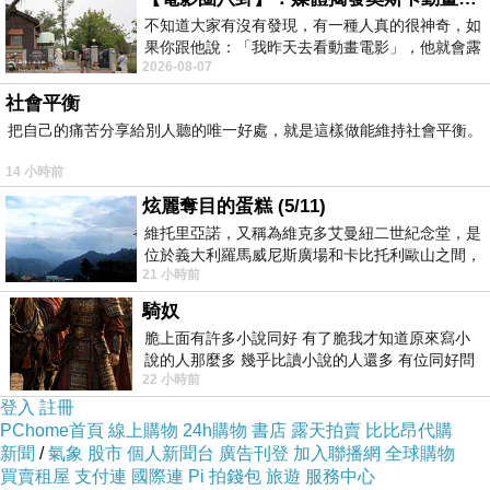
不知道大家有沒有發現，有一種人真的很神奇，如
果你跟他說：「我昨天去看動畫電影」，他就會露
2026-08-07
出一種慈祥的微笑，然後問你是不是陪小
社會平衡
把自己的痛苦分享給別人聽的唯一好處，就是這樣做能維持社會平衡。
14 小時前
炫麗奪目的蛋糕 (5/11)
維托里亞諾，又稱為維克多艾曼紐二世紀念堂，是
位於義大利羅馬威尼斯廣場和卡比托利歐山之間，
21 小時前
用以紀念統一義大利統一後的的第一位國
騎奴
脆上面有許多小說同好 有了脆我才知道原來寫小
說的人那麼多 幾乎比讀小說的人還多 有位同好問
22 小時前
了一個問題 她說為什麼高中文學獎的
登入
註冊
PChome首頁
線上購物
24h購物
書店
露天拍賣
比比昂代購
新聞
/
氣象
股市
個人新聞台
廣告刊登
加入聯播網
全球購物
買賣租屋
支付連
國際連
Pi 拍錢包
旅遊
服務中心