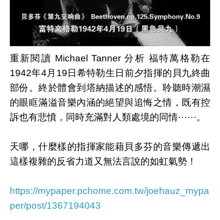
重新閱讀 Michael Tanner 分析 福特萬格勒在
1942年4月19日希特勒生日前夕指揮的貝九終曲
部份。終於體會到塔納描述的感悟。聆聽時潮濕
的眼眶滿溢音樂內涵的絕望與追悔之情，
既有控
訴也有悲憤，
同時充滿對人類處境的同情⋯⋯。
天哪，什麼樣的指揮家能藉貝多芬的音樂傳遞出
這樣複雜的反省力道又無法言說的如虹氣勢！
https://mypaper.pchome.com.tw/joehauz_mypa
per/post/1367194043