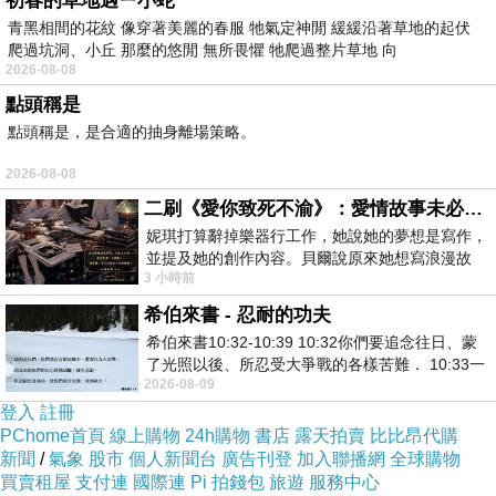
初春的草地遇ㄧ小蛇
一時昏頭轉向
青黑相間的花紋 像穿著美麗的春服 牠氣定神閒 緩緩沿著草地的起伏
沒了方位
爬過坑洞、小丘 那麼的悠閒 無所畏懼 牠爬過整片草地 向
2026-08-08
沒了中心
點頭稱是
沒了整體
點頭稱是，是合適的抽身離場策略。
2026-08-08
世界消失
二刷《愛你致死不渝》：愛情故事未必是浪漫故事
你消失
妮琪打算辭掉樂器行工作，她說她的夢想是寫作，
我消失
並提及她的創作內容。貝爾說原來她想寫浪漫故
他消失
3 小時前
事，妮琪回應：「不是浪漫故事，是愛情
徒餘沒有意義的符號
希伯來書 - 忍耐的功夫
希伯來書10:32-10:39 10:32你們要追念往日、蒙
浪跡天涯
了光照以後、所忍受大爭戰的各樣苦難． 10:33一
莫知所終
2026-08-09
面被毀謗、遭患難、成了戲景、叫眾人
登入
註冊
PChome首頁
線上購物
24h購物
書店
露天拍賣
比比昂代購
新聞
/
氣象
股市
個人新聞台
廣告刊登
加入聯播網
全球購物
買賣租屋
支付連
國際連
Pi 拍錢包
旅遊
服務中心