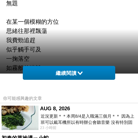
無題
在某一個模糊的方位
思緒往那裡飄蕩
我費勁追趕
似乎觸手可及
一掬落空
如霧般的迷離
繼續閱讀
我把迷離釋散
如絲絲雲氣
你可能感興趣的文章
往四面八方游移
AUG 8, 2026
方一呎半寸
近況更新＊＊本周8/4是入職滿三個月＊＊ 因為上
班可以戴耳機所以有時辦公會聽音樂 沒有特別固
23 小時前
定哪天但就是一周某一天會固定聽'90
我縱身躍入漩渦的中心