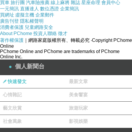
買車
旅行團
汽車險推薦
線上麻將
雜誌
星座命理
會員中心
一元簡訊
直播達人
數位憑證
企業簡訊
凌晨 2:31分——記不寧腿
上一篇：
買網址
虛擬主機
企業郵件
廣告刊登
隱私權聲明
失眠
下一篇：
消費者保護
兒童網路安全
About PChome
投資人聯絡
徵才
著作權保護
｜網路家庭版權所有、轉載必究
‧Copyright PChome
Online
PChome Online and PChome are trademarks of PChome
Online Inc.
個人新聞台
快速發文
最新文章
心情雜記
美食饗宴
藝文欣賞
旅遊玩家
社會萬象
影視娛樂