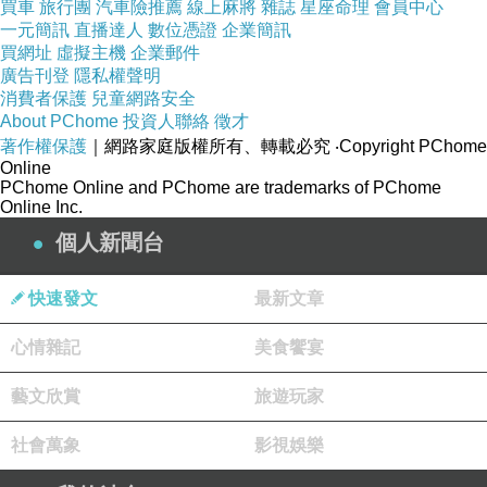
買車
旅行團
汽車險推薦
線上麻將
雜誌
星座命理
會員中心
一元簡訊
直播達人
數位憑證
企業簡訊
買網址
虛擬主機
企業郵件
廣告刊登
隱私權聲明
消費者保護
兒童網路安全
About PChome
投資人聯絡
徵才
著作權保護
｜網路家庭版權所有、轉載必究
‧Copyright PChome
Online
PChome Online and PChome are trademarks of PChome
Online Inc.
個人新聞台
快速發文
最新文章
心情雜記
美食饗宴
藝文欣賞
旅遊玩家
社會萬象
影視娛樂