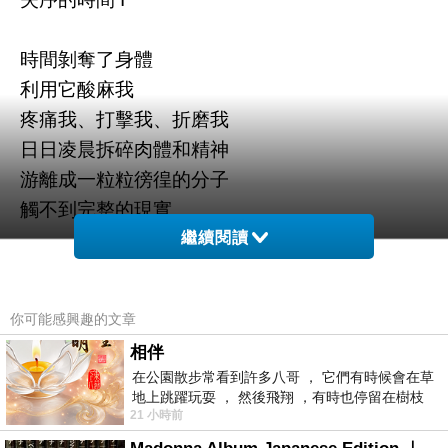
時間剝奪了身體
利用它酸麻我
疼痛我、打擊我、折磨我
日日凌晨拆碎肉體和精神
游離成一粒粒徬徨的分子
觸不到完整的現實
繼續閱讀
任時間穿梭體內
打破一切內在臟腑的藩籬
你可能感興趣的文章
形成一個個散彈的破孔
相伴
令時間不斷打結窒息
在公園散步常看到許多八哥 ， 它們有時候會在草
自我綑綁
地上跳躍玩耍 ， 然後飛翔 ，有時也停留在樹枝
21 小時前
上，它們身軀是咖啡色的，鳥喙是黃色
自我糾結