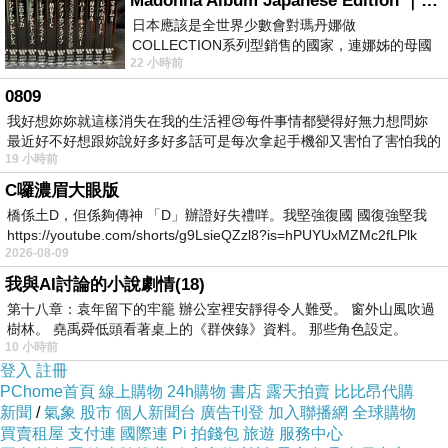
Madonna Album Japanese Edition ｜瑪丹娜專輯們2026年日本版重發系列
失去了方向
日本應該是全世界少數會對瑪丹娜做
失去了時序
COLLECTION系列型銷售的國家，連娜姊的母國
失去了理性
22 小時前
美國都沒對她這樣過，這全拜在他們到現在唱片
成了無從逃脫的
0809
瘋狂囚籠
我好想妳妳就這樣消失在我的生活裡😢每件事情都變得好無力想問妳
最近好不好想跟妳說好多好多話可是每次拿起手機卻又害怕了害怕我的
19 小時前
出現
啊，時間、我底時間
C囉濃眉大眼版
永遠流浪在另一個平行宇宙
橋係土D，但係夠傳神 「D」辦證好失禮咩。我堅強復國 國復強堅我
https://youtube.com/shorts/g9LsieQZzl8?is=hPUYUxMZMc2fLPlk
在每個轉角留下餘影的尾巴
2026-08-09
一陣騷動
我與AI討論的小說劇情(18)
一絲震顫
第十八章：袁年留下的牢籠 辦公室裡安靜得令人難受。 窗外山風吹過
樹林。 堯禹舜低頭看著桌上的《群俠錄》資料。 那些角色設定。
一眼覷空
10 小時前
登入
註冊
PChome首頁
線上購物
24h購物
書店
露天拍賣
比比昂代購
新聞
/
氣象
股市
個人新聞台
廣告刊登
加入聯播網
全球購物
買賣租屋
支付連
國際連
Pi 拍錢包
旅遊
服務中心