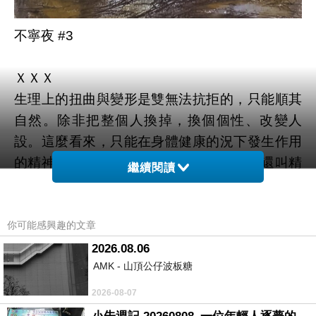
不寧夜 #3
ＸＸＸ
生理上的扭曲與變形是雙無法抗拒的，只能順其
自然。除非把整個人換掉，換個個性、改變人
設。這麼看來，只能在身體健康的況下發生作用
的精神，不就是身體的奴僕？這樣的精神還叫精
繼續閱讀
神嗎？
ＸＸＸ
你可能感興趣的文章
我欲乘風歸去，奈何塵緣太重，載不動這許多牽
2026.08.06
AMK - 山頂公仔波板糖
掛的身軀。
2026-08-07
ＸＸＸ