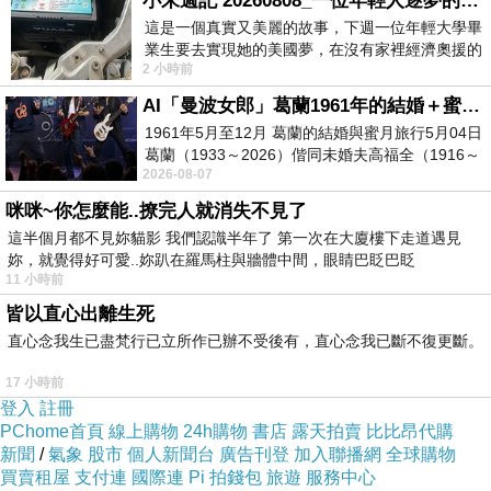
小朱週記 20260808_一位年輕人逐夢的真實故事
活著辛苦，死也艱辛。快樂是其間短暫的片刻，
這是一個真實又美麗的故事，下週一位年輕大學畢
業生要去實現她的美國夢，在沒有家裡經濟奧援的
卻撐起整座生死大廈，以及我們賦予痛苦的意
2 小時前
情況下，靠著自我努力工作累積出國基
義。是的，快樂與痛苦共同支撐我們一輩子的生
AI「曼波女郎」葛蘭1961年的結婚＋蜜月旅行 #戀上老電影 #葛蘭 #粟子
命大廈，直至死亡的終點。
1961年5月至12月 葛蘭的結婚與蜜月旅行5月04日
葛蘭（1933～2026）偕同未婚夫高福全（1916～
2026-08-07
2004）乘郵輪赴倫敦6月15日於英國倫敦St.S
咪咪~你怎麼能..撩完人就消失不見了
這半個月都不見妳貓影 我們認識半年了 第一次在大廈樓下走道遇見
妳，就覺得好可愛..妳趴在羅馬柱與牆體中間，眼睛巴眨巴眨
11 小時前
皆以直心出離生死
直心念我生已盡梵行已立所作已辦不受後有，直心念我已斷不復更斷。
17 小時前
登入
註冊
PChome首頁
線上購物
24h購物
書店
露天拍賣
比比昂代購
新聞
/
氣象
股市
個人新聞台
廣告刊登
加入聯播網
全球購物
買賣租屋
支付連
國際連
Pi 拍錢包
旅遊
服務中心