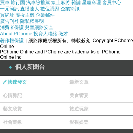
買車
旅行團
汽車險推薦
線上麻將
雜誌
星座命理
會員中心
一元簡訊
直播達人
數位憑證
企業簡訊
買網址
虛擬主機
企業郵件
廣告刊登
隱私權聲明
消費者保護
兒童網路安全
About PChome
投資人聯絡
徵才
著作權保護
｜網路家庭版權所有、轉載必究
‧Copyright PChome
Online
PChome Online and PChome are trademarks of PChome
Online Inc.
個人新聞台
快速發文
最新文章
心情雜記
美食饗宴
藝文欣賞
旅遊玩家
不寧夜 #4
社會萬象
影視娛樂