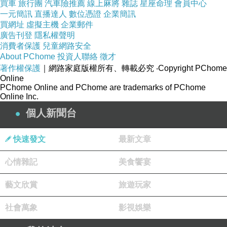
買車
旅行團
汽車險推薦
線上麻將
雜誌
星座命理
會員中心
一元簡訊
直播達人
數位憑證
企業簡訊
買網址
虛擬主機
企業郵件
廣告刊登
隱私權聲明
消費者保護
兒童網路安全
About PChome
投資人聯絡
徵才
著作權保護
｜網路家庭版權所有、轉載必究
‧Copyright PChome
Online
PChome Online and PChome are trademarks of PChome
Online Inc.
個人新聞台
快速發文
最新文章
心情雜記
美食饗宴
藝文欣賞
旅遊玩家
社會萬象
影視娛樂