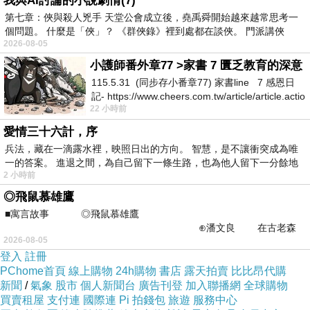
我與AI討論的小說劇情(7)
第七章：俠與殺人兇手 天堂公會成立後，堯禹舜開始越來越常思考一
個問題。 什麼是「俠」？ 《群俠錄》裡到處都在談俠。 門派講俠
或許，從我們出生，哭出了生命中的第一聲時，我們
2026-08-05
就開始感受到，人生必定充滿了淚水與艱辛，但是，也唯
小護師番外章77 >家書 7 匱乏教育的深意
115.5.31 (同步存小番章77) 家書line 7 感恩日
有這些艱難，才能突顯出生命的可貴與不凡，讓我們在撒
記- https://www.cheers.com.tw/article/article.actio
手人寰的時候笑著離開。其實，許多人的命運都向這個少
22 小時前
年一般，經歷了種種痛苦與磨難，最後的結果會有所不
愛情三十六計，序
同，因為每個人的承擔磨難的心境不同，唯有經過磨煉的
兵法，藏在一滴露水裡，映照日出的方向。 智慧，是不讓衝突成為唯
一的答案。 進退之間，為自己留下一條生路，也為他人留下一分餘地
生命，才能累程出堅強的生命力，也唯有歷經風風雨雨的
2 小時前
人，才知道生命的難得與珍貴
功課袋
。
◎飛鼠慕雄鷹
■寓言故事 ◎飛鼠慕雄鷹
⊕潘文良 在古老森
2026-08-05
林的底層，住著一隻小飛鼠
登入
註冊
PChome首頁
線上購物
24h購物
書店
露天拍賣
比比昂代購
新聞
/
氣象
股市
個人新聞台
廣告刊登
加入聯播網
全球購物
買賣租屋
支付連
國際連
Pi 拍錢包
旅遊
服務中心