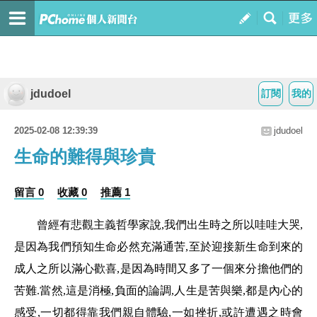
jdudoel
訂閱
我的
2025-02-08 12:39:39
jdudoel
生命的難得與珍貴
留言 0
收藏 0
推薦 1
曾經有悲觀主義哲學家說,我們出生時之所以哇哇大哭,
是因為我們預知生命必然充滿通苦,至於迎接新生命到來的
成人之所以滿心歡喜,是因為時間又多了一個來分擔他們的
苦難.當然,這是消極,負面的論調,人生是苦與樂,都是內心的
感受,一切都得靠我們親自體驗,一如挫折,或許遭遇之時會