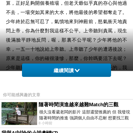
算，正好足夠開個養殖場，但老天爺似乎真的存心與他過
不去，一場突如其來的大水，將他最後的希望都奪走了。
少年終於忍無可忍了，氣憤地來到神殿前，怒氣衝天地責
問上帝，你為什麼對我這樣不公平。上帝聽到責罵，現生
後滿臉平靜地反問，喔，那裏不公平呢？少年將他的不
幸，一五一十地說給上帝聽。上帝聽了少年的遭遇後說；
原來是這樣，你的確很淒慘，那麼，你幹嗎要活下去呢？
少年聽到上帝這麼嘲笑他，氣得顫抖地說；我不死的，我
繼續閱讀
經歷了這麼多不幸的事，已經沒有什麼能讓我感到害怕，
總有一天我會靠我自己的力量，創造自己的幸福。上帝這
你可能感興趣的文章
時轉身朝向別一個方向，並溫和地說；你看，接著他對少
年說；這個人生前比你幸運得多，他可以說是一路順風地
隨著時間演進越來越難Match的三觀
很久沒看葳老闆的影片 這部還蠻推薦的 但 我發現
走到生命的終點，不過，他最後一次的遭遇卻和你一樣，
隨著時間的推進 強調個人自由不忍耐 想要找三觀
在那場洪水裏，他失去了所有的財富，不同的是，他之後
8 小時前
接近的不要說對象 連朋友都超
便絕望地選項擇了自殺，而你卻堅強地活了下來
脫毛學生