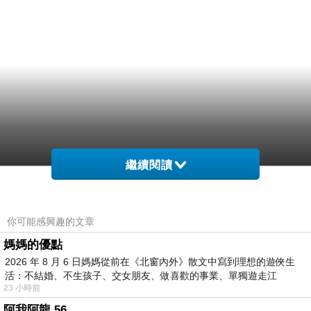
繼續閱讀
你可能感興趣的文章
媽媽的優點
2026 年 8 月 6 日媽媽從前在《北窗內外》散文中寫到理想的遊俠生
活：不結婚、不生孩子、交女朋友、做喜歡的事業、單獨遊走江
23 小時前
湖⋯⋯，
阿我阿龍 56