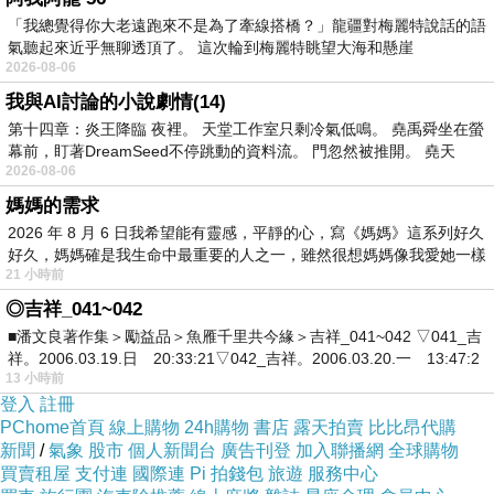
「我總覺得你大老遠跑來不是為了牽線搭橋？」龍疆對梅麗特說話的語
氣聽起來近乎無聊透頂了。 這次輪到梅麗特眺望大海和懸崖
2026-08-06
我與AI討論的小說劇情(14)
第十四章：炎王降臨 夜裡。 天堂工作室只剩冷氣低鳴。 堯禹舜坐在螢
幕前，盯著DreamSeed不停跳動的資料流。 門忽然被推開。 堯天
2026-08-06
媽媽的需求
2026 年 8 月 6 日我希望能有靈感，平靜的心，寫《媽媽》這系列好久
好久，媽媽確是我生命中最重要的人之一，雖然很想媽媽像我愛她一樣
21 小時前
◎吉祥_041~042
■潘文良著作集＞勵益品＞魚雁千里共今緣＞吉祥_041~042 ▽041_吉
祥。2006.03.19.日 20:33:21▽042_吉祥。2006.03.20.一 13:47:2
13 小時前
登入
註冊
PChome首頁
線上購物
24h購物
書店
露天拍賣
比比昂代購
新聞
/
氣象
股市
個人新聞台
廣告刊登
加入聯播網
全球購物
買賣租屋
支付連
國際連
Pi 拍錢包
旅遊
服務中心