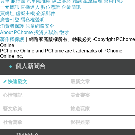
買車
旅行團
汽車險推薦
線上麻將
雜誌
星座命理
會員中心
一元簡訊
直播達人
數位憑證
企業簡訊
買網址
虛擬主機
企業郵件
廣告刊登
隱私權聲明
消費者保護
兒童網路安全
About PChome
投資人聯絡
徵才
著作權保護
｜網路家庭版權所有、轉載必究
‧Copyright PChome
Online
PChome Online and PChome are trademarks of PChome
Online Inc.
個人新聞台
快速發文
最新文章
心情雜記
美食饗宴
藝文欣賞
旅遊玩家
社會萬象
影視娛樂