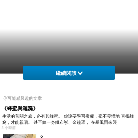
繼續閱讀
你可能感興趣的文章
《蜂蜜與漣漪》
生活的苦悶之處，必有其蜂蜜。 你說要學習蜜獾，毫不畏懼地 直搗蜂
窩，才能親嚐。 甚至練一身鐵布衫、金鐘罩， 在暴風雨來襲
3 小時前
2