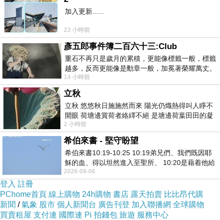
加入更新......
23 小時前
彥五郎事件簿二百六十三:Club
重石不再只是歲月的累積，更能像標籤一般，標籤
越多，反而更能像是勳章一般，加冕著榮耀萬丈。
14 小時前
習慣一如縱容，成了再難輕輕放下的罪證
立秋
立秋 悠悠秋日施施然而來 陽光仍熾熱得叫人睜不
開眼 荷塘邊賞荷者絡繹不絕 是塘邊荷葉田田的凝
2 小時前
望 風中飄逸的是映日荷花別樣紅
希伯來書 - 堅守盼望
希伯來書10:19-10:25 10:19弟兄們、我們既因耶
穌的血、得以坦然進入至聖所、 10:20是藉着他給
2026-08-06
我們開了一條又新又活的路從幔子經過
登入
註冊
PChome首頁
線上購物
24h購物
書店
露天拍賣
比比昂代購
新聞
/
氣象
股市
個人新聞台
廣告刊登
加入聯播網
全球購物
買賣租屋
支付連
國際連
Pi 拍錢包
旅遊
服務中心