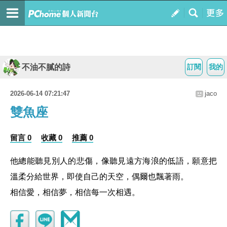
不油不膩的詩
訂閱
我的
2026-06-14 07:21:47
jaco
雙魚座
留言 0
收藏 0
推薦 0
他總能聽見別人的悲傷，
像聽見遠方海浪的低語，願意把
溫柔分給世界，即使自己的天空，偶爾也飄著雨。
相信愛，相信夢，
相信每一次相遇。