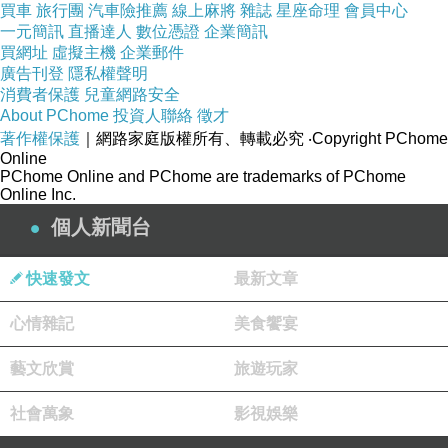
買車
旅行團
汽車險推薦
線上麻將
雜誌
星座命理
會員中心
一元簡訊
直播達人
數位憑證
企業簡訊
買網址
虛擬主機
企業郵件
廣告刊登
隱私權聲明
消費者保護
兒童網路安全
About PChome
投資人聯絡
徵才
著作權保護
｜網路家庭版權所有、轉載必究
‧Copyright PChome
Online
PChome Online and PChome are trademarks of PChome
Online Inc.
個人新聞台
快速發文
最新文章
心情雜記
美食饗宴
藝文欣賞
旅遊玩家
社會萬象
影視娛樂