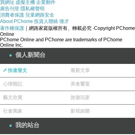
買網址
虛擬主機
企業郵件
廣告刊登
隱私權聲明
消費者保護
兒童網路安全
About PChome
投資人聯絡
徵才
著作權保護
｜網路家庭版權所有、轉載必究
‧Copyright PChome
Online
PChome Online and PChome are trademarks of PChome
Online Inc.
個人新聞台
快速發文
最新文章
心情雜記
美食饗宴
藝文欣賞
旅遊玩家
社會萬象
影視娛樂
我的站台