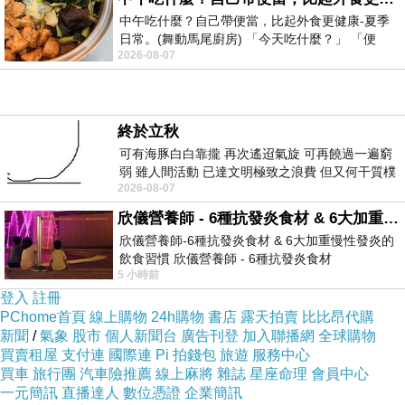
中午吃什麼？自己帶便當，比起外食更健康-夏季
日常。(舞動馬尾廚房) 「今天吃什麼？」 「便
2026-08-07
當？麵？還是炒飯？」 每天都在選擇
終於立秋
可有海豚白白靠攏 再次遙迢氣旋 可再饒過一遍窮
弱 雖人間活動 已達文明極致之浪費 但又何干質樸
2026-08-07
者 只能白白陪葬
欣儀營養師 - 6種抗發炎食材 & 6大加重慢性發炎的飲食習慣
欣儀營養師-6種抗發炎食材 & 6大加重慢性發炎的
飲食習慣 欣儀營養師 - 6種抗發炎食材
5 小時前
https://www.facebook.com/photo/?fbid=147
登入
註冊
PChome首頁
線上購物
24h購物
書店
露天拍賣
比比昂代購
新聞
/
氣象
股市
個人新聞台
廣告刊登
加入聯播網
全球購物
買賣租屋
支付連
國際連
Pi 拍錢包
旅遊
服務中心
買車
旅行團
汽車險推薦
線上麻將
雜誌
星座命理
會員中心
一元簡訊
直播達人
數位憑證
企業簡訊