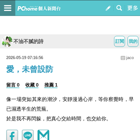
不油不膩的詩
訂閱
我的
2026-05-19 07:16:56
jaco
愛，未曾設防
留言 0
收藏 0
推薦 1
像一場突如其來的潮汐，安靜漫過心岸，等你察覺時，早
已濕透半生的荒蕪。
於是我不再閃躲，把真心交給時間，也交給你。