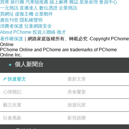
買車
旅行團
汽車險推薦
線上麻將
雜誌
星座命理
會員中心
一元簡訊
直播達人
數位憑證
企業簡訊
買網址
虛擬主機
企業郵件
廣告刊登
隱私權聲明
消費者保護
兒童網路安全
About PChome
投資人聯絡
徵才
著作權保護
｜網路家庭版權所有、轉載必究
‧Copyright PChome
Online
PChome Online and PChome are trademarks of PChome
Online Inc.
個人新聞台
快速發文
最新文章
心情雜記
美食饗宴
藝文欣賞
旅遊玩家
社會萬象
影視娛樂