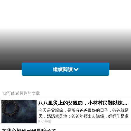
繼續閱讀
你可能感興趣的文章
八八風災上的父親節，小林村民難以抹滅的痛
今天是父親節，是所有爸爸最好的日子，爸爸就是
天，媽媽就是地；爸爸年輕出去賺錢，媽媽則是處
9 小時前
理家務，職業不分高低貴賤，只有人品才