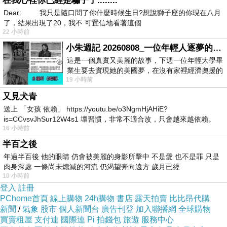
在我心裡你已經是騙子了........
Dear: 我只是隨口問了你什麼時候生日?想說獅子座的你現在八月
了，結果出現了20，我不 可置信地看著這個
22 小時前
小朱週記 20260808_一位年輕人逐夢的真實故事
這是一個真實又美麗的故事，下週一位年輕大學畢
業生要去實現她的美國夢，在沒有家裡經濟奧援的
19 小時前
情況下，靠著自我努力工作累積出國基
又見犬青
送上 「女孩 依賴」 https://youtu.be/o3NgmHjAHiE?
is=CCvsvJhSur12W4s1 壞習慣，非常不適合改，只會越來越依賴。
16 小時前
我害怕的
半百之後
年過半百後 他的眼睛 仍會被美麗的身影所擊中 不是愛 也不是罪 只是
肉身深處 一條尚未熄滅的河流 仍渴望奔向遠方 歲月已經
10 小時前
登入
註冊
PChome首頁
線上購物
24h購物
書店
露天拍賣
比比昂代購
新聞
/
氣象
股市
個人新聞台
廣告刊登
加入聯播網
全球購物
買賣租屋
支付連
國際連
Pi 拍錢包
旅遊
服務中心