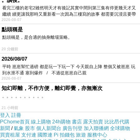
。讀後。
看完三樓的老宅2雖然明天才有後記其實中間到第三集有停更幾天才又
繼續 續更讓我那時又重新看一次因為三樓寫的故事 都需要沉浸且要帶
2026-08-07
有
點頭稱是
點頭稱是，是合適的抽身離場策略。
20 分鐘前
2026/08/07
平時 崽崽幫忙過磅 都是玩一下玩一下 今天親自上陣 整個又被崽崽 玩
到水泄不通 塞到爆炸 / 不過從崽崽自己親
2026-08-07
知幻即離，不作方便，離幻即覺，亦無漸次
。。。。。。。。。。
21 小時前
登入
註冊
PChome首頁
線上購物
24h購物
書店
露天拍賣
比比昂代購
新聞
/
氣象
股市
個人新聞台
廣告刊登
加入聯播網
全球購物
買賣租屋
支付連
國際連
Pi 拍錢包
旅遊
服務中心