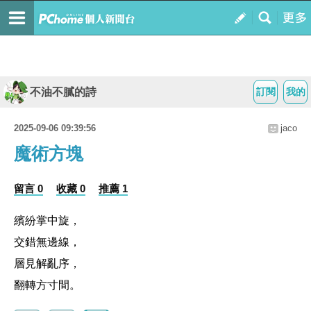
不油不膩的詩
訂閱
我的
2025-09-06 09:39:56
jaco
魔術方塊
留言 0
收藏 0
推薦 1
繽紛掌中旋，
交錯無邊線，
層見解亂序，
翻轉方寸間。