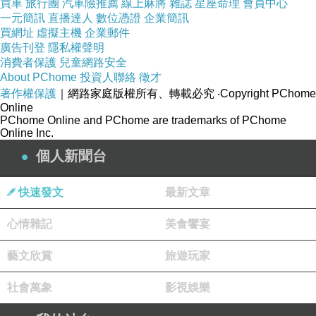
買車
旅行團
汽車險推薦
線上麻將
雜誌
星座命理
會員中心
一元簡訊
直播達人
數位憑證
企業簡訊
買網址
虛擬主機
企業郵件
廣告刊登
隱私權聲明
消費者保護
兒童網路安全
About PChome
投資人聯絡
徵才
著作權保護
｜網路家庭版權所有、轉載必究
‧Copyright PChome
Online
PChome Online and PChome are trademarks of PChome
Online Inc.
個人新聞台
快速發文
最新文章
心情雜記
美食饗宴
藝文欣賞
旅遊玩家
社會萬象
影視娛樂