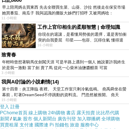
日記0806
早上陪周媽去買東西 先去全聯買生菜、山葵、沙拉 然後走在保安市場
她買番茄、南瓜子 我與認識的攤販大姊們打招呼 又被周媽唸：
11 小時前
工作上官印相生的柔順智慧 | 命理知識
你現在的退讓，是看懂局勢後的選擇，還是害怕衝
突的自我委屈 印星——包容、沉得住氣 懂得退
16 小時前
一步觀察，不會
致青春
年輕時曾想著騎馬仗劍闖天涯 可是半路上遇到一個人 她說要許我終生
於是我一激動 當了劍 賣了馬 從此一心柴米油鹽醬醋茶 可當
3 小時前
我與AI討論的小說劇情(14)
第十四章：炎王降臨 夜裡。 天堂工作室只剩冷氣低鳴。 堯禹舜坐在螢
幕前，盯著DreamSeed不停跳動的資料流。 門忽然被推開。 堯天
15 小時前
登入
註冊
PChome首頁
線上購物
24h購物
書店
露天拍賣
比比昂代購
新聞
/
氣象
股市
個人新聞台
廣告刊登
加入聯播網
全球購物
買賣租屋
支付連
國際連
Pi 拍錢包
旅遊
服務中心