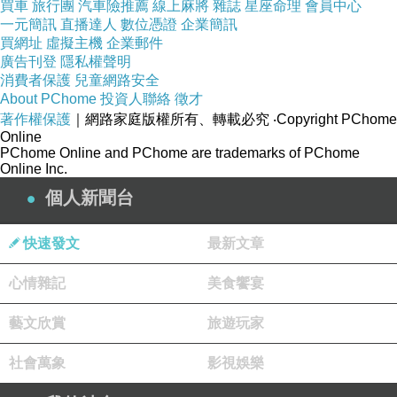
買車
旅行團
汽車險推薦
線上麻將
雜誌
星座命理
會員中心
一元簡訊
直播達人
數位憑證
企業簡訊
買網址
虛擬主機
企業郵件
廣告刊登
隱私權聲明
消費者保護
兒童網路安全
About PChome
投資人聯絡
徵才
著作權保護
｜網路家庭版權所有、轉載必究
‧Copyright PChome
Online
PChome Online and PChome are trademarks of PChome
Online Inc.
個人新聞台
快速發文
最新文章
心情雜記
美食饗宴
藝文欣賞
旅遊玩家
社會萬象
影視娛樂