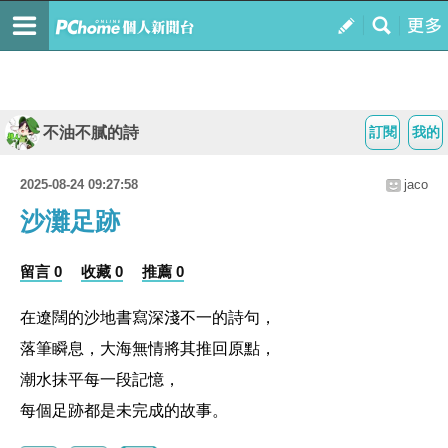
不油不膩的詩
訂閱
我的
2025-08-24 09:27:58
jaco
沙灘足跡
留言 0
收藏 0
推薦 0
在遼闊的沙地書寫深淺不一的詩句，
落筆瞬息，大海無情將其推回原點，
潮水抹平每一段記憶，
每個足跡都是未完成的故事。