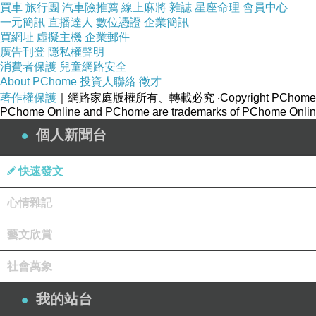
買車
旅行團
汽車險推薦
線上麻將
雜誌
星座命理
會員中心
一元簡訊
直播達人
數位憑證
企業簡訊
買網址
虛擬主機
企業郵件
廣告刊登
隱私權聲明
消費者保護
兒童網路安全
About PChome
投資人聯絡
徵才
著作權保護
｜網路家庭版權所有、轉載必究
‧Copyright PChome
PChome Online and PChome are trademarks of PChome Online
個人新聞台
快速發文
心情雜記
藝文欣賞
社會萬象
我的站台