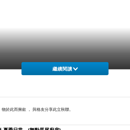
繼續閱讀
， 物於此而揪歛 ， 與格友分享此立秋聯。