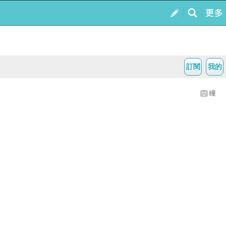
訂閱
我的
瞳