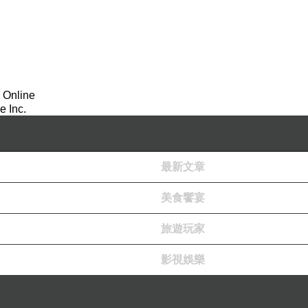
 Online
 Inc.
最新文章
美食饗宴
旅遊玩家
影視娛樂