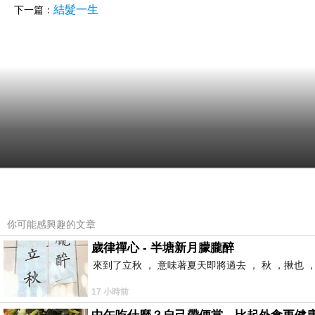
結髮一生
下一篇：
你可能感興趣的文章
歲律禪心 - 半塘新月朦朧醉
來到了立秋 ， 意味著夏天即將過去 ， 秋 ，揪也 
17 小時前