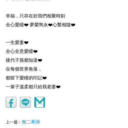
幸福，只存在於我們相聚時刻
全心愛瞳❤️ 夢縈雋永❤️心繫相隨❤️
一生愛妻❤️
全心全意愛瞳❤️
後代子孫都知道❤️
在每個世界角落，
都留下愛瞳的印記❤️
一輩子溫柔都只給我老婆❤️
無二牽掛
上一篇：