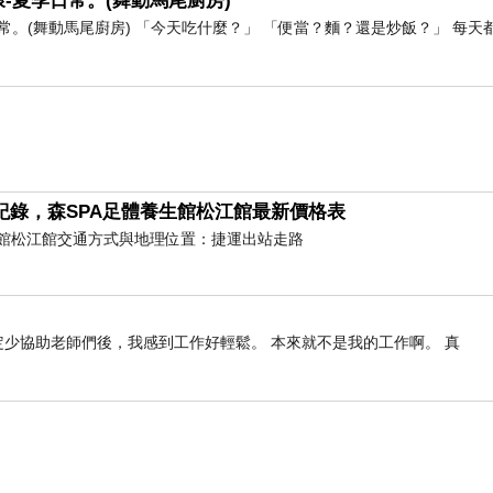
-夏季日常。(舞動馬尾廚房)
。(舞動馬尾廚房) 「今天吃什麼？」 「便當？麵？還是炒飯？」 每天
紀錄，森SPA足體養生館松江館最新價格表
養生館松江館交通方式與地理位置：捷運出站走路
定少協助老師們後，我感到工作好輕鬆。 本來就不是我的工作啊。 真