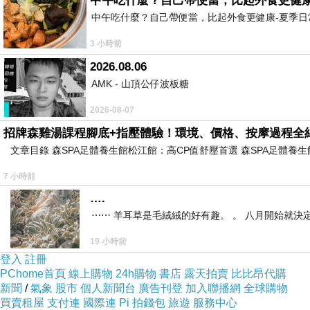
中午吃什麼？自己帶便當，比起外食更健康
中午吃什麼？自己帶便當，比起外食更健康-夏季日常
3 小時前
2026.08.06
AMK - 山頂公仔波板糖
2026-08-07
招牌森雞湯課程腳底+指壓體驗！環境、價格、按摩過程全
文章目錄 森SPA足體養生館松江館：高CP值舒壓首選 森SPA足體
7 小時前
….
⋯⋯ 羊耳草是毛絨絨的好有趣。 。 八月開始就決
19 小時前
登入
註冊
PChome首頁
線上購物
24h購物
書店
露天拍賣
比比昂代購
新聞
/
氣象
股市
個人新聞台
廣告刊登
加入聯播網
全球購物
買賣租屋
支付連
國際連
Pi 拍錢包
旅遊
服務中心