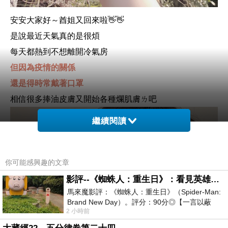
安安大家好～酋姐又回來啦👋👋
是說最近天氣真的是很煩
每天都熱到不想離開冷氣房
但因為疫情的關係
還是得時常戴著口罩
相信很多捧油皮膚又開始各種爛肌膚ㄌ吧
繼續閱讀
你可能感興趣的文章
影評--《蜘蛛人：重生日》：看見英雄的孤獨與重生
馬來魔影評：《蜘蛛人：重生日》（Spider-Man:
Brand New Day）。評分：90分◎【一言以蔽
2 小時前
之】：一個失去一切的英雄，學會放下孤獨、