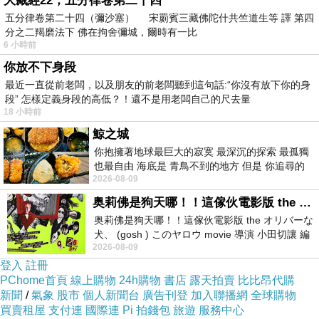
大藏經22，五分律卷第二十四
五分律卷第二十四（彌沙塞） 宋罽賓三藏佛陀什共竺道生等 譯 第四
分之二羯磨法下 佛在拘舍彌城，爾時有一比
6 小時前
你放不下身段
最近一直從前老闆，以及朋友的前老闆聽到這句話:“你沒有放下你的身
段” 怎樣定義身段的高低？！還不是用老闆自己的尺去量
18 小時前
鯨之城
你抱擁著地球最巨大的寂寞 最深沉的探索 最孤獨
也最自由 海底是 青鳥不到的地方 但是 你追尋的
2026-08-09
幸福 可以比珍珠更
奥莉佛是狗天哪！！這傢伙電影版 the オリバーな犬、 (gosh ) このヤロウ movie
奥莉佛是狗天哪！！這傢伙電影版 the オリバーな
犬、 (gosh ) このヤロウ movie 導演 小田切讓 編
為了讓肌膚早日重回少女的光澤感
2026-08-09
劇: 小田切讓 主演: 小田切讓
這次酋姐要來介紹一下
登入
註冊
一個來自韓國的品牌
PChome首頁
線上購物
24h購物
書店
露天拍賣
比比昂代購
新聞
/
氣象
股市
個人新聞台
廣告刊登
加入聯播網
全球購物
「
Real Barrier沛麗膚屏護沁涼水感凝凍
」
買賣租屋
支付連
國際連
Pi 拍錢包
旅遊
服務中心