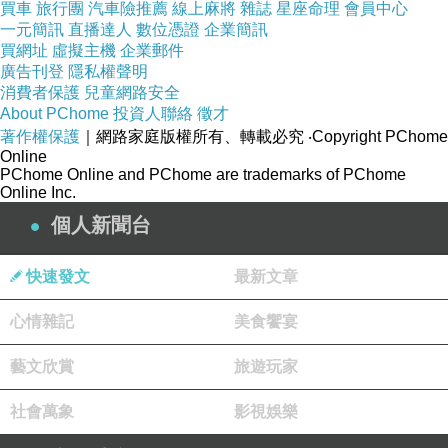
買車
旅行團
汽車險推薦
線上麻將
雜誌
星座命理
會員中心
一元簡訊
直播達人
數位憑證
企業簡訊
買網址
虛擬主機
企業郵件
廣告刊登
隱私權聲明
消費者保護
兒童網路安全
About PChome
投資人聯絡
徵才
著作權保護
｜網路家庭版權所有、轉載必究
‧Copyright PChome
Online
PChome Online and PChome are trademarks of PChome
Online Inc.
個人新聞台
快速發文
最新文章
Real Barrier沛麗膚屏護沁涼水
心情雜記
美食饗宴
感凝凍介紹
藝文欣賞
旅遊玩家
廢話不多說，直接先來張超級美拍
社會萬象
酋姐很喜歡
沛麗膚水感凝凍
包裝給人的感覺
影視娛樂
非常的舒服且清爽💦💦