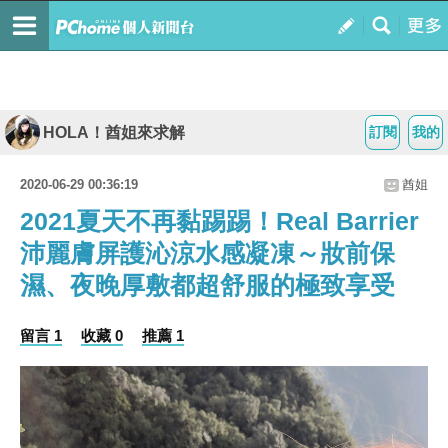
HOLA！酋姐來求解
訂閱
我的
2020-06-29 00:36:19
酋姐
2021夏天不再黏踢踢！Real Barrier
沛麗膚屏護沁涼水感凝凍～妝前保
濕、夜晚厚敷都超舒服的極致享受
留言 1
收藏 0
推薦 1