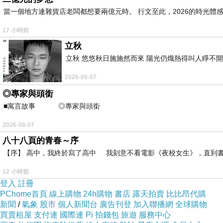
當一個地方連雜貨店老闆都想要兩億元時。 行文至此，2026的時光體
17 小時前
立秋
立秋 悠悠秋日施施然而來 陽光仍熾熱得叫人睜不
2026-08-07
◎專家與頭銜
■寓言故事 ◎專家與頭銜 ⊕潘文良
巷口轉角就是OK便利商店，
2026-08-07
可以說是同時滿足了地理，交通，停車條件，
也成為小冰到台中時最喜歡
八十八頁的青春～序
【序】 高中，我終於寫了高中 我刻意不看電影《夜校女生》，直到書
12 小時前
登入
註冊
PChome首頁
線上購物
24h購物
書店
露天拍賣
比比昂代購
新聞
/
氣象
股市
個人新聞台
廣告刊登
加入聯播網
全球購物
買賣租屋
支付連
國際連
Pi 拍錢包
旅遊
服務中心