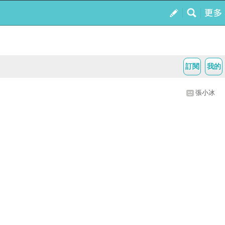
訂閱
我的
張小冰