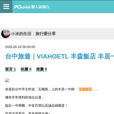
小冰的生活．旅行愛分享
2026-06-18 06:00:00
台中旅遊｜VIAHOETL 丰森飯店 丰居
留言 1
收藏 0
推薦 0
坐落於台中市主幹道「五權路」上的丰居一中館-「
丰森飯店
」，
擁有非常便利的地址位置，
臨近一中商圈、中友百貨以及誠品綠園道！
可是說是逛街，美食都很方便~