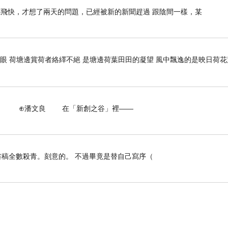
感飛快，才想了兩天的問題，已經被新的新聞趕過 跟陰間一樣，某
開眼 荷塘邊賞荷者絡繹不絕 是塘邊荷葉田田的凝望 風中飄逸的是映日荷
 在「新創之谷」裡——
的飯店之一。
稿全數殺青。刻意的。 不過畢竟是替自己寫序（