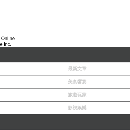
 Online
 Inc.
最新文章
美食饗宴
旅遊玩家
影視娛樂