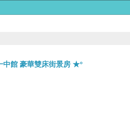
一中館 豪華雙床街景房 ★°