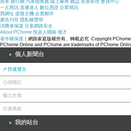
買車
旅行團
汽車險推薦
線上麻將
雜誌
星座命理
會員中心
一元簡訊
直播達人
數位憑證
企業簡訊
買網址
虛擬主機
企業郵件
廣告刊登
隱私權聲明
消費者保護
兒童網路安全
About PChome
投資人聯絡
徵才
著作權保護
｜網路家庭版權所有、轉載必究
‧Copyright PChome
PChome Online and PChome are trademarks of PChome Online
個人新聞台
快速發文
心情雜記
藝文欣賞
社會萬象
我的站台