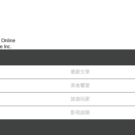
 Online
 Inc.
最新文章
美食饗宴
旅遊玩家
影視娛樂