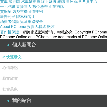
買車
旅行團
汽車險推薦
線上麻將
雜誌
星座命理
會員中心
一元簡訊
直播達人
數位憑證
企業簡訊
買網址
虛擬主機
企業郵件
廣告刊登
隱私權聲明
消費者保護
兒童網路安全
About PChome
投資人聯絡
徵才
著作權保護
｜網路家庭版權所有、轉載必究
‧Copyright PChome
PChome Online and PChome are trademarks of PChome Online
個人新聞台
快速發文
心情雜記
藝文欣賞
社會萬象
妳一定也有跟小冰一樣，上妝不扒妝的問題，
我的站台
卡粉，粉刺，浮油，脫妝...主要的原因都是因為妝前保濕沒有做好，