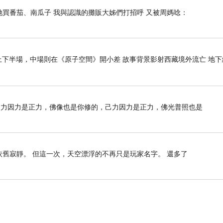
她買番茄、南瓜子 我與認識的攤販大姊們打招呼 又被周媽唸：
下半場，中場則在《原子空間》開小差 故事背景影射西藏境外流亡 地下
己力因力是正力，佛像也是你修的，己力因力是正力，佛光普照也是
依舊寂靜。 但這一次，天空漂浮的不再只是玩家名字。 還多了