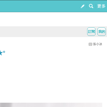
訂閱
我的
張小冰
★°