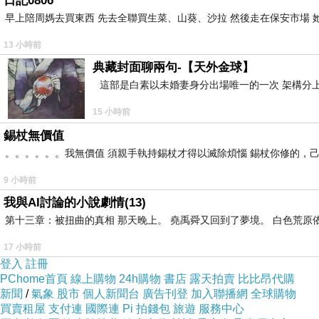
日記0806
早上陪周媽去買東西 先去全聯買生菜、山葵、沙拉 然後走在保安市場 
13 小時前
典藏封面聊兩句-【天外金球】
這部是白素以未婚妻身分出場唯一的一次 架構分上
15 小時前
錫杖無價值
。。。。。。我無價值 須親手執持錫杖才得以滅除煩惱 錫杖你修的，
9 小時前
我與AI討論的小說劇情(13)
第十三章：被扭曲的真相 那天晚上。 堯禹舜又回到了夢境。 白色荒原
17 小時前
登入
註冊
PChome首頁
線上購物
24h購物
書店
露天拍賣
比比昂代購
新聞
/
氣象
股市
個人新聞台
廣告刊登
加入聯播網
全球購物
買賣租屋
支付連
國際連
Pi 拍錢包
旅遊
服務中心