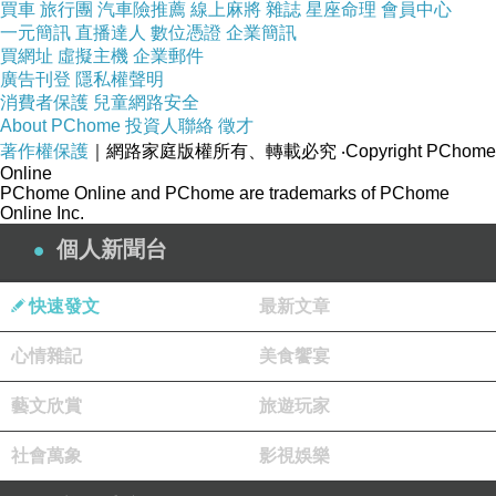
買車
旅行團
汽車險推薦
線上麻將
雜誌
星座命理
會員中心
一元簡訊
直播達人
數位憑證
企業簡訊
買網址
虛擬主機
企業郵件
廣告刊登
隱私權聲明
消費者保護
兒童網路安全
About PChome
投資人聯絡
徵才
著作權保護
｜網路家庭版權所有、轉載必究
‧Copyright PChome
Online
PChome Online and PChome are trademarks of PChome
Online Inc.
個人新聞台
快速發文
最新文章
心情雜記
美食饗宴
藝文欣賞
旅遊玩家
社會萬象
影視娛樂