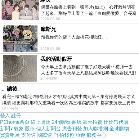
偶爾在臉書上看到一張照片(如上)，心裡忽然明亮
了起來。剛好早上看了一篇「白痴愛做夢」台長寫
2026-08-06
的貼文，在回顧年輕時瘋狂愛上
摩斯兄
預祝你們的店「人面桃花相映紅。」
2026-08-06
我的活動假牙
今天早上去拿活動假了拖了好幾天囉~~禮拜一去
人太多了改今天早上八點結果阿姊昨晚說要我八點
20 小時前
去西螺農會~回到莿桐都8點半多了
。讀後。
看完三樓的老宅2雖然明天才有後記其實中間到第三集有停更幾天才又
繼續 續更讓我那時又重新看一次因為三樓寫的故事 都需要沉浸且要帶
18 小時前
有
登入
註冊
PChome首頁
線上購物
24h購物
書店
露天拍賣
比比昂代購
新聞
/
氣象
股市
個人新聞台
廣告刊登
加入聯播網
全球購物
買賣租屋
支付連
國際連
Pi 拍錢包
旅遊
服務中心