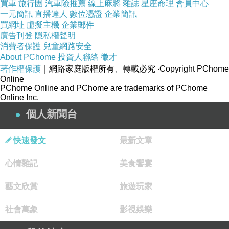
買車
旅行團
汽車險推薦
線上麻將
雜誌
星座命理
會員中心
一元簡訊
直播達人
數位憑證
企業簡訊
買網址
虛擬主機
企業郵件
廣告刊登
隱私權聲明
消費者保護
兒童網路安全
About PChome
投資人聯絡
徵才
著作權保護
｜網路家庭版權所有、轉載必究
‧Copyright PChome
Online
PChome Online and PChome are trademarks of PChome
Online Inc.
個人新聞台
快速發文
最新文章
心情雜記
美食饗宴
藝文欣賞
旅遊玩家
社會萬象
影視娛樂