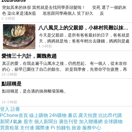
2026/08/09
突如其來的休假 當然就是去找同學弄頭髮啦！ 笑死 選了一個奶灰
色 染出來是淺灰藍 崽崽跟同學兩個人 笑了好久 反
2 小時前
八八風災上的父親節，小林村民難以抹滅的痛
今天是父親節，是所有爸爸最好的日子，爸爸就是
天，媽媽就是地；爸爸年輕出去賺錢，媽媽則是處
4 小時前
理家務，職業不分高低貴賤，只有人品才
愛情三十六計，圍魏救趙
真正的愛，在我走遍千山萬水之後，仍然想起。 有一個人，從未攻你
的心，卻早已圍住了自己的餘生。 於是我學會，先替你守住疲憊，再
19 小時前
點頭稱是
點頭稱是，是合適的抽身離場策略。
19 小時前
登入
註冊
PChome首頁
線上購物
24h購物
書店
露天拍賣
比比昂代購
新聞
/
氣象
股市
個人新聞台
廣告刊登
加入聯播網
全球購物
買賣租屋
支付連
國際連
Pi 拍錢包
旅遊
服務中心