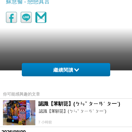
蘇慧倫 - 戀戀真言
繼續閱讀
你可能感興趣的文章
認識【苯騈芘】(ㄅㄣˇ ㄆㄧㄢˊ ㄆ一ˊ)
認識【苯騈芘】(ㄅㄣˇ ㄆㄧㄢˊ ㄆ一ˊ)
7 小時前