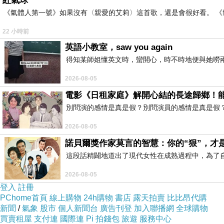
紅氣球
《氣體人第一號》如果沒有〈親愛的艾莉〉這首歌，還是會很好看。 
22 小時前
英語小教室，saw you again
得知某師姐懂英文時，蠻開心，時不時地便與她嘮兩
2026-08-05
電影《日租家庭》解開心結的長途歸鄉！
別問演的感情是真是假？別問演員的感情是真是假
2026-08-05
諾貝爾獎作家莫言的智慧：你的“狠”，才
這段話精闢地道出了現代女性在成熟過程中，為了
2026-08-05
登入
註冊
PChome首頁
線上購物
24h購物
書店
露天拍賣
比比昂代購
新聞
/
氣象
股市
個人新聞台
廣告刊登
加入聯播網
全球購物
買賣租屋
支付連
國際連
Pi 拍錢包
旅遊
服務中心