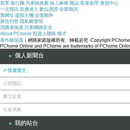
買車
旅行團
汽車險推薦
線上麻將
雜誌
星座命理
會員中心
一元簡訊
直播達人
數位憑證
企業簡訊
買網址
虛擬主機
企業郵件
廣告刊登
隱私權聲明
消費者保護
兒童網路安全
About PChome
投資人聯絡
徵才
著作權保護
｜網路家庭版權所有、轉載必究
‧Copyright PChome
PChome Online and PChome are trademarks of PChome Online
個人新聞台
快速發文
〈非虛構寫作〉
心情雜記
https://mypaper.pchome.com.tw/iamwrittenmyself/post/1382997786
藝文欣賞
社會萬象
我的站台