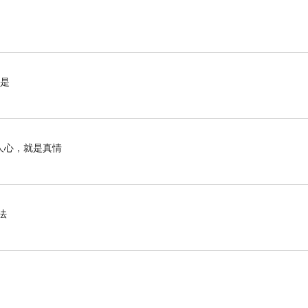
於是
人心，就是真情
法