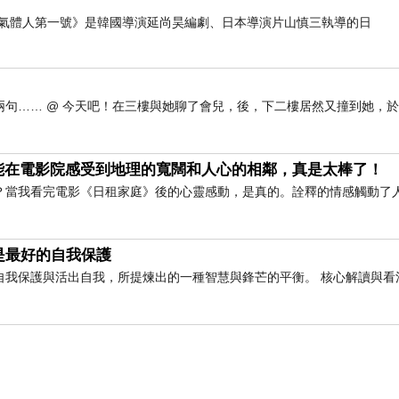
《氣體人第一號》是韓國導演延尚昊編劇、日本導演片山慎三執導的日
句…… @ 今天吧！在三樓與她聊了會兒，後，下二樓居然又撞到她，
能在電影院感受到地理的寬闊和人心的相鄰，真是太棒了！
？當我看完電影《日租家庭》後的心靈感動，是真的。詮釋的情感觸動了
是最好的自我保護
自我保護與活出自我，所提煉出的一種智慧與鋒芒的平衡。 核心解讀與看