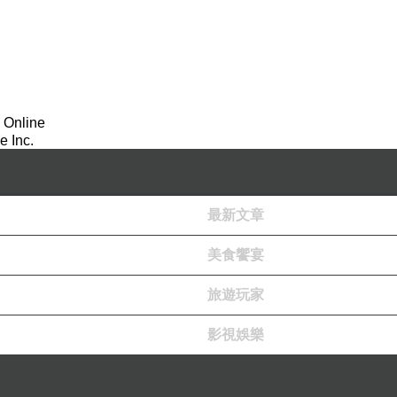
 Online
 Inc.
最新文章
美食饗宴
旅遊玩家
影視娛樂