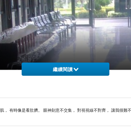
繼續閱讀
肌， 有時像是看肚臍。 眼神刻意不交集， 對視視線不對齊， 讓我很難