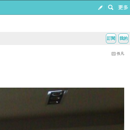
訂閱
我的
佚凡