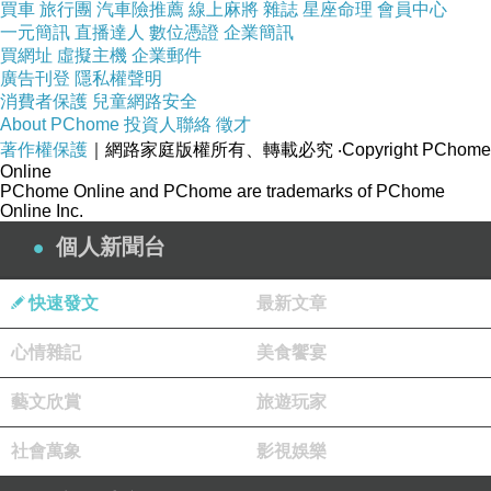
買車
旅行團
汽車險推薦
線上麻將
雜誌
星座命理
會員中心
一元簡訊
直播達人
數位憑證
企業簡訊
買網址
虛擬主機
企業郵件
廣告刊登
隱私權聲明
消費者保護
兒童網路安全
About PChome
投資人聯絡
徵才
著作權保護
｜網路家庭版權所有、轉載必究
‧Copyright PChome
Online
PChome Online and PChome are trademarks of PChome
Online Inc.
個人新聞台
快速發文
最新文章
心情雜記
美食饗宴
藝文欣賞
旅遊玩家
社會萬象
影視娛樂