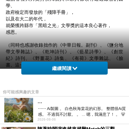
學、
政府檢定而發放的「殘障手冊」，
以及在大二的年代，
就榮獲跨縣市「黑暗之光」文學獎的這本良心著作，
感恩。
（同時也感謝收錄拙作的《中華日報。副刊》、《鹽分地
帶文學雜誌》、《乾坤詩刊》、《藍星詩學》、《創世
紀》詩刊、《野薑花》詩集、《有荷》文學雜誌、《臉
書。這一代的文學》
......
及其他刊物。）
繼續閱讀
再度感恩
願 美好
你可能感興趣的文章
佚凡
…
《文化大學中文系文藝創作組》
⋯⋯ Ai製圖 。 白色秋海棠花的幻形。 整體很Ai質
https://mypaper.pchome.com.tw/iamwrittenmyself/category/18
感。 不過我不討厭。 。 ... 嗯，我滿意了！ 。 🐻
補述：以下條列出可以購得個人往昔著作的書局網址
2026-08-06
昨中
各自是不同的折扣（售價），煩請參考，感恩