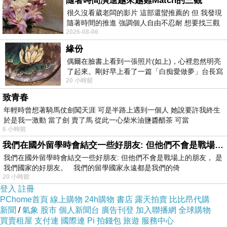
隨著時間演進越來越難Match的三觀
博客來《書及妳》
很久沒看葳老闆的影片 這部還蠻推薦的 但 我發現
https://www.books.com.tw/products/0010887785
隨著時間的推進 強調個人自由不忍耐 想要找三觀
三民書店《書及妳》
2026-08-06
接近的不要說對象 連朋友都超
https://www.sanmin.com.tw/product/index/008978145
秀威書店《書及妳》
緣份
https://store.showwe.tw/books.aspx?b=131278
偶爾在臉書上看到一張照片(如上)，心裡忽然明亮
博客來《致夏書簡》
了起來。剛好早上看了一篇「白痴愛做夢」台長寫
20 小時前
的貼文，在回顧年輕時瘋狂愛上
https://www.books.com.tw/products/0010931912
三民書店《致夏書簡》
致青春
https://www.sanmin.com.tw/product/index/010650805
年輕時曾想著騎馬仗劍闖天涯 可是半路上遇到一個人 她說要許我終生
秀威書店《致夏書簡》
於是我一激動 當了劍 賣了馬 從此一心柴米油鹽醬醋茶 可當
https://store.showwe.tw/books.aspx?b=136541
6 小時前
以及其他管道
我們在國外留學時會結交一些好朋友: 但他們不會是戰場上的朋友
煩請支持，感恩
我們在國外留學時會結交一些好朋友: 但他們不會是戰場上的朋友， 是
佚凡
我們國家的好朋友。 我們的留學國家永遠都是我們的倚
20 小時前
登入
註冊
PChome首頁
線上購物
24h購物
書店
露天拍賣
比比昂代購
新聞
/
氣象
股市
個人新聞台
廣告刊登
加入聯播網
全球購物
買賣租屋
支付連
國際連
Pi 拍錢包
旅遊
服務中心
給彰化女孩
上一篇：