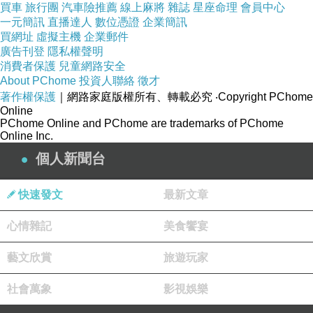
買車
旅行團
汽車險推薦
線上麻將
雜誌
星座命理
會員中心
一元簡訊
直播達人
數位憑證
企業簡訊
買網址
虛擬主機
企業郵件
廣告刊登
隱私權聲明
消費者保護
兒童網路安全
About PChome
投資人聯絡
徵才
著作權保護
｜網路家庭版權所有、轉載必究
‧Copyright PChome
Online
PChome Online and PChome are trademarks of PChome
Online Inc.
個人新聞台
快速發文
最新文章
心情雜記
美食饗宴
藝文欣賞
旅遊玩家
社會萬象
影視娛樂