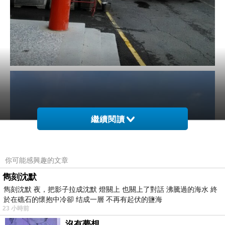
繼續閱讀
你可能感興趣的文章
雋刻沈默
雋刻沈默 夜，把影子拉成沈默 燈關上 也關上了對話 沸騰過的海水 終
於在礁石的懷抱中冷卻 结成一層 不再有起伏的鹽海
23 小時前
沒有夢想