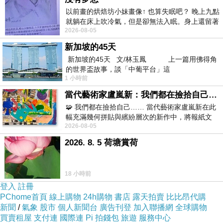
以前畫的烘焙坊小妹畫像↑ 也算失眠吧？ 晚上九點
就躺在床上吹冷氣，但是卻無法入眠。身上還留著
2026-08-05
四點多跑的六公里的疲
新加坡的45天
新加坡的45天 文/林玉鳳 上一篇用佛得角
的世界盃故事，談「中葡平台」這
1 小時前
當代藝術家盧嵐新：我們都在撿拾自己，將散落的情緒與碎片，拼回生命完整的輪廓
🧩 我們都在撿拾自己…… 當代藝術家盧嵐新在此
幅充滿幾何拼貼與繽紛層次的新作中，將報紙文
2026-08-05
字、彩色剪紙與明亮顏料層層
2026. 8. 5 荷塘賞荷
18 小時前
登入
註冊
PChome首頁
線上購物
24h購物
書店
露天拍賣
比比昂代購
新聞
/
氣象
股市
個人新聞台
廣告刊登
加入聯播網
全球購物
買賣租屋
支付連
國際連
Pi 拍錢包
旅遊
服務中心