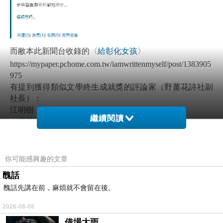
而敝本此新聞台收錄的
〈給彰化女孩〉
https://mypaper.pchome.com.tw/iamwrittenmyself/post/1383905
975
有提到獲得類似文學終生成就獎的評論家（野薑花詩社副
社長）：
江明樹「老師」（？）
繼續閱讀
〈喜菡與野薑花詩社〉
https://mypaper.pchome.com.tw/iamwrittenmyself/post/1382395
554
你可能感興趣的文章
醜話
醜話先講在前，麻煩就不會留在後。
2026-08-08
借場大雨