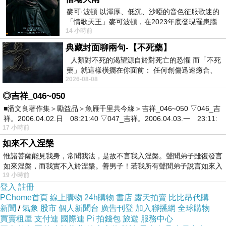
麥可·波頓 以渾厚、低沉、沙啞的音色征服歌迷的
「情歌天王」麥可波頓，在2023年底發現罹患腦
14 小時前
瘤「祈禱早日康復，一切都好」。
典藏封面聊兩句-【不死藥】
人類對不死的渴望源自於對死亡的恐懼 而「不死
藥」就這樣橫擺在你面前： 任何創傷迅速癒合、
2026-08-08
停止衰老、痛覺消失…堪
◎吉祥_046~050
＜思念的浮現不是妳＞
■潘文良著作集＞勵益品＞魚雁千里共今緣＞吉祥_046~050 ▽046_吉
祥。2006.04.02.日 08:21:40 ▽047_吉祥。2006.04.03.一 23:11:
17 小時前
信徒在抄寫著
如來不入涅槃
他給的情書（大全）歷任黨主席
惟諸菩薩能見我身，常聞我法，是故不言我入涅槃。聲聞弟子雖復發言
如來涅槃，而我實不入於涅槃。善男子！若我所有聲聞弟子說言如來入
斑駁
19 小時前
登入
註冊
了一處老舊的馬廄這裡有很多
PChome首頁
線上購物
24h購物
書店
露天拍賣
比比昂代購
線路
新聞
/
氣象
股市
個人新聞台
廣告刊登
加入聯播網
全球購物
買賣租屋
支付連
國際連
Pi 拍錢包
旅遊
服務中心
在民主的長城逐漸綻露出牆腳