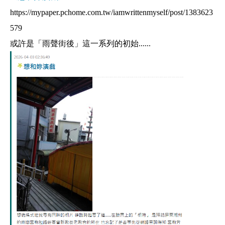
https://mypaper.pchome.com.tw/iamwrittenmyself/post/1383623
579
或許是「雨聲街後」這一系列的初始......