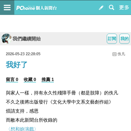
我們繼續開始
訂閱
我的
2026-05-23 22:28:05
佚凡
我好了
留言 0
收藏 0
推薦 1
與家人一樣，持有永久性殘障手冊（都是肢障）的佚凡
不久之後將出版發行《文化大學中文系文藝創作組》
煩請支持，感恩
而敝本此新聞台所收錄的
〈想和妳演戲〉