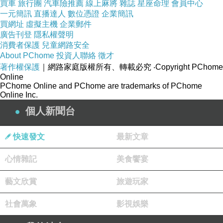
買車
旅行團
汽車險推薦
線上麻將
雜誌
星座命理
會員中心
屍骨
一元簡訊
直播達人
數位憑證
企業簡訊
買網址
虛擬主機
企業郵件
無語湮埋的時候沒有人慢慢在
廣告刊登
隱私權聲明
消費者保護
兒童網路安全
About PChome
投資人聯絡
徵才
等待（眼鏡）
著作權保護
｜網路家庭版權所有、轉載必究
‧Copyright PChome
何時／大量的星光湧起焦躁／國定假日修士都在同一休息
Online
PChome Online and PChome are trademarks of PChome
站／等人群散去之時（眼鏡）出發
Online Inc.
個人新聞台
可是妳不在了
快速發文
最新文章
捨不得丟棄
心情雜記
美食饗宴
遷徙者我是擁有異鄉
藝文欣賞
旅遊玩家
風景明信片的收件人
可是妳看到了
社會萬象
影視娛樂