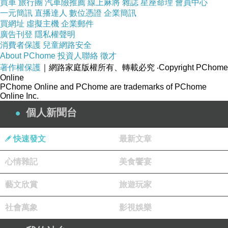
買車
旅行團
汽車險推薦
線上麻將
雜誌
星座命理
會員中心
始哭，我記得我和弟弟兩個人趴在地板上從門縫里朝外
一元簡訊
直播達人
數位憑證
企業簡訊
面看，因為腦袋在地板上朝扒開的門縫往上看，能看到
買網址
虛擬主機
企業郵件
的是兩個門頁之間那個掛在門上方的鎢絲燈泡的亮光，
廣告刊登
隱私權聲明
我現在還能記得那昏黃的燈光，鄰居家的漢欽姆被我們
消費者保護
兒童網路安全
吵醒了就坐在門旁邊陪我們，好像一直陪到父母親回
About PChome
投資人聯絡
徵才
來，那時候的父母親還是浪漫的，捨下了一雙小兒去看
著作權保護
｜網路家庭版權所有、轉載必究
‧Copyright PChome
電影，而那場電影好像在我們那個院子里就出名了。我
Online
到現在依舊還是更喜歡暖色調的燈光，比如台燈我一定
PChome Online and PChome are trademarks of PChome
Online Inc.
會選暖色調，不知道是不是就是在那時候種下初印象。
個人新聞台
上學的回憶，我記得我在幼兒園裡被老師關進暗房
中，整個房子，只有門上的百合頁上透進去一點光亮，
快速發文
最新文章
確實很暗。然後我記得當時好像是窗戶沒關嚴實，所以
我自己爬上了窗台，從窗台爬了出去，然後自己又翻越
心情雜記
美食饗宴
了幼兒園的欄桿，自己從幼兒園跑了出去，我去外婆家
找外婆，路上來看到有人家在做喪事，我從他家的那輛
藝文欣賞
旅遊玩家
紙扎的汽車旁邊走過，我甚至還試圖去打開它的車門看
看裡面怎樣，去了外婆家還跟外婆說，車上還有兩個紙
社會萬象
影視娛樂
扎的人兒，好漂亮……我現在還記得從幼兒園走去外婆
家的路線，我從小巷子里出來，穿過了文祠路，然後又