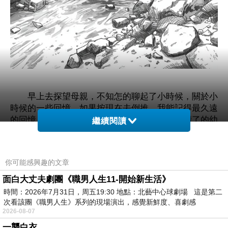
早上去探望母親，不知怎的聊起了小時候，關於小
時候的一些回憶，如果按現在去倒推，我能記得最久遠
的回憶，學齡前後，按母親說，我是兩歲半去讀了的幼
繼續閱讀
兒園，所以那時候的人，大概也就三週歲不到。
我記得爺爺的舊宅，有一個天井，天井里有口井。
你可能感興趣的文章
夏天，父親會把啤酒放到井里去泡著井水，泡一陣後拉
上來，就是那時候的凍啤酒了。我還能記得，中午吃完
面白大丈夫劇團《職男人生11-開始新生活》
飯後，我和弟弟坐在天井檐下的一個大水盆里，大人們
時間：2026年7月31日，周五19:30 地點：北藝中心球劇場 這是第二
給我們打著井水泡澡，我記憶里的那個盆子很大，我和
次看該團《職男人生》系列的現場演出，感覺新鮮度、喜劇感
2026-08-07
弟弟兩人坐在盆子里還很寬敞。那個盆子後來一直都還
在，現在好像還在父親的天台上盛著砂土呢，就現在
一襲白衣