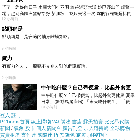
看，那盆子很小，應該是兩個很小的小孩，才能坐在裡
巧了，約好的日子 車庫大門打不開 急得滿頭大漢 妳已經出門 虛驚一
面並且覺得寬敞。洗完澡，我們會回到大房裡睡午覺，
場，趕到高鐵左營站恰好 新加坡，我只去過一次 妳的行程總是排的
12 小時前
有時候睡在床上，有時候就睡在那個紅磚地板上，鋪著
一張草席睡一覺。我還記得那時候有一次，父親餵給我
點頭稱是
喝菠蘿啤，我不知道我喝了多少，但是我能記得整個人
點頭稱是，是合適的抽身離場策略。
暈乎乎亂說著胡話，好像說著說著就睡著了，所以我的
幼年回憶里，竟然有喝醉酒的記憶，不過應該也沒有很
9 小時前
醉，至少沒有喝斷片。
實力
有實力的人，一般聽不見別人對他們說實話。
還有一個記憶，是幼兒園放學回家，自己走回家
去，然後肚子痛，就在天井的檐下，坐在一個痰盂模樣
9 小時前
的馬桶上拉屎，我還記得那一次拉得好多，好像是我這
中午吃什麼？自己帶便當，比起外食更健康-夏季日常。(舞動馬尾廚房)
輩子第一次從自己的肚子里拉出那麼多東西來，我還記
中午吃什麼？自己帶便當，比起外食更健康-夏季
得坐在那上面好久好久，因為沒有紙，所以一直坐著等
日常。(舞動馬尾廚房) 「今天吃什麼？」 「便
大人下班回來，所以把屁股都給捂臭了。
18 小時前
當？麵？還是炒飯？」 每天都在選擇
登入
註冊
另一個，是母親和父親把我和弟弟哄睡了，然後他
PChome首頁
線上購物
24h購物
書店
露天拍賣
比比昂代購
新聞
/
氣象
股市
個人新聞台
廣告刊登
加入聯播網
全球購物
們把門鎖了去看電影去。不知道什麼原因，我們都醒
買賣租屋
支付連
國際連
Pi 拍錢包
旅遊
服務中心
了，發現被鎖在一個黑暗的房間里，於是就開始嚷嚷開