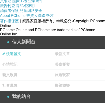
影視類評論，倒也想過，如果將電影劇集里最精
買網址
虛擬主機
企業郵件
廣告刊登
隱私權聲明
彩的部分給剪出來，然後再配上自己寫的影評，
消費者保護
兒童網路安全
是不是會更有市場，同時會不會更符合當時傳播
About PChome
投資人聯絡
徵才
的主流形態呢，但是因為想到了侵權問題，加上
著作權保護
｜網路家庭版權所有、轉載必究
‧Copyright PChome
對於視頻剪輯完全不懂，所以最終也就作罷了。
Online
PChome Online and PChome are trademarks of PChome
同時代寫影評的小夥伴，有一些真的就那樣子操
Online Inc.
作了，現在似乎也已經做到了影視類短視頻頻道
個人新聞台
的頭部了，我總隱隱有些擔憂，畢竟這更像是在
刀口舔血，一切的榮耀都是建立在別人的著作權
快速發文
最新文章
之上，是不是隨時都會有被傾覆的可能呢。
心情雜記
美食饗宴
當然，弱者才會瞻前顧後，強者早已經適應
了生態並且過得十分滋潤，反正現在平台和政策
藝文欣賞
旅遊玩家
都是睜一隻眼閉一隻眼，那麼想那麼多乾嘛，先
乾了再說，什麼時候出問題，再解決問題就好。
社會萬象
影視娛樂
我確實比較慫，所以兜兜轉轉了許多年，我現在
依舊還在做一個文字創作的博主，因為寫字的這
我的站台
個過程我可以確認無誤的是每一個字都是我自己