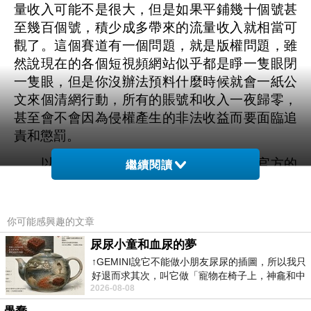
量收入可能不是很大，但是如果平鋪幾十個號甚
至幾百個號，積少成多帶來的流量收入就相當可
觀了。這個賽道有一個問題，就是版權問題，雖
然說現在的各個短視頻網站似乎都是睜一隻眼閉
一隻眼，但是你沒辦法預料什麼時候就會一紙公
文來個清網行動，所有的賬號和收入一夜歸零，
甚至會不會因為侵權產生的非法收益而要面臨追
責和懲罰。
以前寫影視類的評論，會去引用一些官方的
繼續閱讀
海報或者劇照插入在文章里，那樣顯得圖文並茂
相對更好看一些，在那時候其實也跟一些小夥伴
探討過類似的問題。但是那時候聊來聊去最終也
你可能感興趣的文章
沒有一個定論，一般來說，正常的影視類評論文
尿尿小童和血尿的夢
章里引用官方的海報和劇照是不太會引起侵權
↑GEMINI說它不能做小朋友尿尿的插圖，所以我只
的，依據《著作權法》第二十四條之規定，有
12
好退而求其次，叫它做「寵物在椅子上，神龕和中
種場景是可以合理使用，但同時強調不得影響作
2026-08-08
年人臉孔」的畫了。 六月底
品的正常使用或損害著作權人合法權益。
但是若