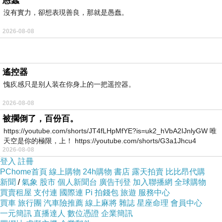
愚蠢
以是否影響到原作品的市場價值來衡量的話，影
沒有實力，卻想表現善良，那就是愚蠢。
響太大的差評式評論隨時可能會引火燒身。那個
2026-08-08
時候，小夥伴們在引用海報和劇照時其實已經相
當謹慎了，而如果一旦有商業使用，那就必須取
得著作權人的授權了。
遙控器
這是寫文章的範疇，如果放到短視頻上來
愧疚感只是别人装在你身上的一把遥控器。
說，那就完全是另一回事了。我想表達的是，我
2026-08-08
們僅僅只是引用了官方的海報和劇照都曾進行過
被擱倒了，百份百。
法律文書的查閱，嚴謹的討論以及尋找相關的專
https://youtube.com/shorts/JT4fLHpMfYE?is=uk2_hVbA2IJnlyGW 唯
業人士去進行過咨詢，那麼這些一時見著無兩的
天空是你的極限，上！ https://youtube.com/shorts/G3a1Jhcu4
短視頻博主，是否有過這方面的考量呢。這類型
2026-08-08
的短視頻，幾乎是所有的視頻素材都是來自於原
登入
註冊
作品的剪輯，且不論是否在視頻里進行評論，光
PChome首頁
線上購物
24h購物
書店
露天拍賣
比比昂代購
新聞
/
氣象
股市
個人新聞台
廣告刊登
加入聯播網
全球購物
是未經授權就對具有著作權的作品進行重新的剪
買賣租屋
支付連
國際連
Pi 拍錢包
旅遊
服務中心
輯和傳播，這本身，就已經是一種侵權行為了。
買車
旅行團
汽車險推薦
線上麻將
雜誌
星座命理
會員中心
在短視頻剛剛興趣的早期，因為我原來一直在寫
一元簡訊
直播達人
數位憑證
企業簡訊