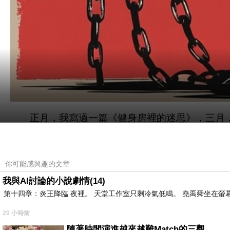
正月，我寫過一篇《健身房裡的迷思》，三月，
連續幾天正正經經地一起床就開始寫字，今天似
亂糟糟的飄窗，突然強迫症又犯了，於是沒有半點
你可能感興趣的文章
我與AI討論的小說劇情(14)
做家務的順序很重要，相當重要。把要做的事情
第十四章：炎王降臨 夜裡。 天堂工作室只剩冷氣低鳴。 堯禹舜坐在螢幕前
於心理建設，因為你先完成了一件事，並且很快很
20 小時前
分疲憊了，後面雖然剩下的都是比較簡單和容易的
隨著時間演進越來越難Match的三觀