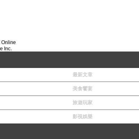
燒水，又泡了一個單樅茶，等到茶喝得差不多，吃了
想到寫字，就頗有些懶惰，說什麼強迫症犯，所以不
準備寫字的時候，我發現我還是會找各種理由去停下
 Online
 Inc.
水，然後打上洗潔精，再搓出泡泡來，手上拿著洗碗
堆溫暖的泡泡里搜尋，摸索，撫摸，清潔
……
最後所
最新文章
，之後用抹布把整個灶台上的水跡和油污都擦拭乾淨
驅使你的雙手，並且一定不會出任何差錯，一定最後
美食饗宴
旅遊玩家
頻，並且基本款式的衣服我基本上都會折，折完之後
很舒服。看了好多的衣物收納攻略，最後我自己的衣
影視娛樂
藝會無施展的空間。不過羲彧與媽的衣櫃都沒辦法全
我能搞個一下午，所以這一塊不太讓我參與，偶爾我會