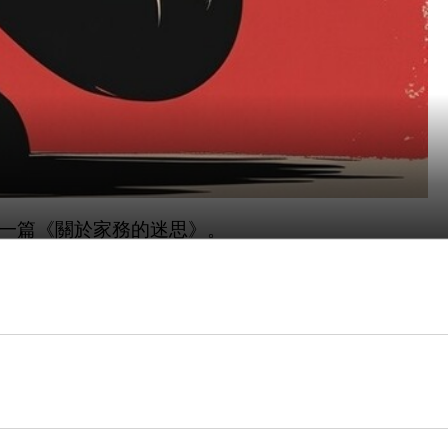
一篇《關於家務的迷思》。
亂糟糟的電視櫃地台，看著亂糟糟的洗碗槽，看著
著手收拾。
理，這樣有利於快速建立你的完成事項表格，有利
果把最難最繁雜的放在最前面，你可能會沒做完就十