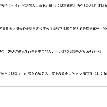
因為廚房倒是每天都有拾掇，昨天羲彧媽媽去上班，
隨著時間的推進 強調個人自由不忍耐 想要找三觀接近的不要說對象 連朋
完畢了。
地方有三處
——
電視櫃地台，飄窗和茶。之前在《空
老老實實做人撫著心跳聽音辨位依憑直覺與本能鑽向裂隙的亮處探索另一個
具，整個茶几上四處散落的都是奧特曼的手手腳腳，
受不了誰動手原則，今天我終於是沒忍住了。
亂，看著就很繁雜。最終我朝電視櫃的地台先動手了
列好久好久，媽媽確是我生命中最重要的人之一，雖然很想媽媽像我愛她一樣
，才會去收拾，最近消費降級，東西並不多，我看了
些。
滌用品櫃也給收拾了一下，幾進幾出的，大概又耗費
車抵達台安醫院 10:10 聽取血液報告。原來我吃進去的 B12 彌可保並非沒
是重頭戲茶几了，因為我在這上面喝茶，所以對它的強
一個小盒子來裝那些仍未拼好的配件，光這一項，搞
點出頭了。