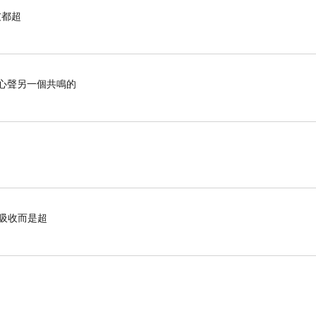
晚上我和彧少爺吃了之後只有幾個鍋碗也就懶得收
友都超
乏其身》里
PO
過我的茶几，我喜歡的模樣，應該是那
心聲另一個共鳴的
最近看著我有點抓狂，我就一直催著彧少爺去收拾，
，這個地台一般是新收到的快遞，沒有來得及分門
一下，大概有兩袋洗滌用品，還有一些衣襪之類，不
了半小時左右。之後開始收飄窗，把彧少爺的本子
有吸收而是超
迫症是最嚴重的。
了大概半小時，之後別的零零散散收一下，等到治