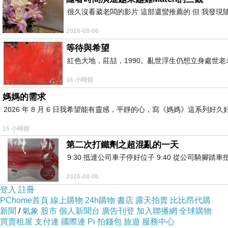
基於這個邏輯，我看了一圈，決定先收拾廚房，
很久沒看葳老闆的影片 這部還蠻推薦的 但 我發現
拾就扔在水槽里，不用十分鐘光景，基本上就收拾
2026-08-06
等待與希望
收拾完廚房，回到客廳，客廳主要需要處理的
紅色大地，莊喆，1990。亂世浮生仍想立身處世
樣。最近羲彧媽給彧少爺買了一套奧特曼的積木玩
結果他永遠推說等週末再來收拾，所以最後，誰先
16 小時前
媽媽的需求
飄窗上也是，彧少爺的幾個作業本散落，因為凌
2026 年 8 月 6 日我希望能有靈感，平靜的心，寫《媽媽》這系
別類，一般就會先堆在那裡，等積到一定數量之後
過因為洗滌用品需要分類歸置，所以耗時稍微多一
15 小時前
第二次打鐵劑之超混亂的一天
歸納洗滌用品的時候，順手把陽台洗衣盆下的洗
9:30 抵達公司車子停好位子 9:40 從公司騎腳踏
收好，幾個散亂的玩具入箱，這個也很快，最後就
2026-08-06
先找個地方放置惑少爺那些拼好的奧特曼，又找
登入
註冊
好了我的強迫症的時候，一看時間已經是中午十一
PChome首頁
線上購物
24h購物
書店
露天拍賣
比比昂代購
新聞
/
氣象
股市
個人新聞台
廣告刊登
加入聯播網
全球購物
買賣租屋
支付連
國際連
Pi 拍錢包
旅遊
服務中心