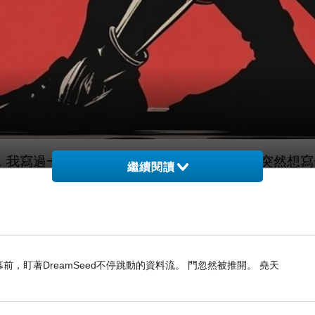
我寫過一篇《關於碳水的迷思》，五月，我突然想寫
繼續閱讀
乎又有點犯懶，九點起床，看著亂糟糟的茶几，看著
寫字的慾望，打開電腦把該做的工作處理了之後，開始
分類，然後按從易到難從簡到繁排序，一樣一樣去處
，盯著DreamSeed不停跳動的資料流。 門忽然被推開。 堯天
好地完成了之後，你會比較有興趣往下去繼續做。如
，但是你會被第一件事所阻擋，然後停滯不前了。