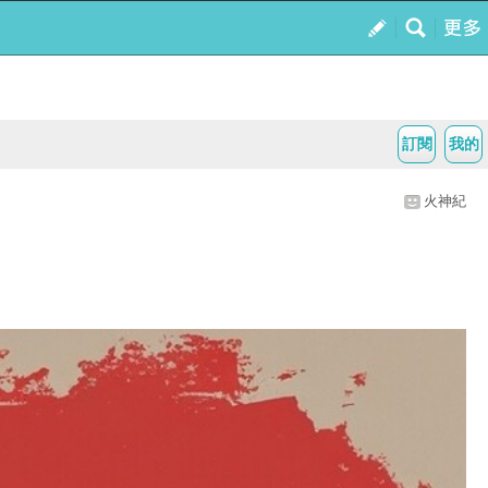
訂閱
我的
火神紀