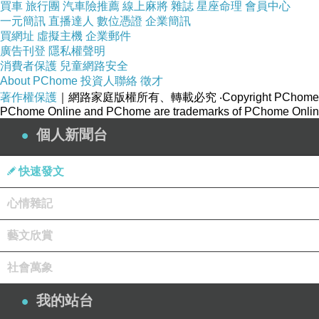
這時候，該可以寫字了吧。還是犯懶，於是起鍋
買車
旅行團
汽車險推薦
線上麻將
雜誌
星座命理
會員中心
一元簡訊
直播達人
數位憑證
企業簡訊
左右了。我該說我勤快呢，還是應該說我懶惰呢。
買網址
虛擬主機
企業郵件
可能因為之前幾天寫字寫得太認真，所以今天一
廣告刊登
隱私權聲明
消費者保護
兒童網路安全
把上面所有一切都弄完的時候，開始安靜地坐下來
About PChome
投資人聯絡
徵才
看時間，已經是十六點左右。
著作權保護
｜網路家庭版權所有、轉載必究
‧Copyright PChome
PChome Online and PChome are trademarks of PChome Online
個人新聞台
我其實不討厭做家務，比如洗碗。放一槽溫熱的
摸著同樣變得溫暖的瓷器的那種醇滑的手感，在一
快速發文
泡沫都沖洗乾淨，再把它們放置到瀝水盤中去瀝乾
完全放空的過程，你根本不需要思考，僅憑本能去
心情雜記
的，甚至有點享受這個過程。
藝文欣賞
或者疊衣服。我曾經看過許多關於收納衣物的視
大概一個規格，然後疊起來看，方方正正的，就會
社會萬象
有衣物都是掛起來了，瞬時會讓我感覺我的一身武
又嫌我折疊衣物的速度太慢，她折疊半小時的衣物
我的站台