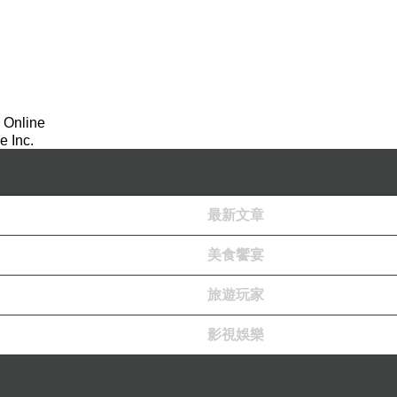
 Online
 Inc.
最新文章
美食饗宴
旅遊玩家
影視娛樂