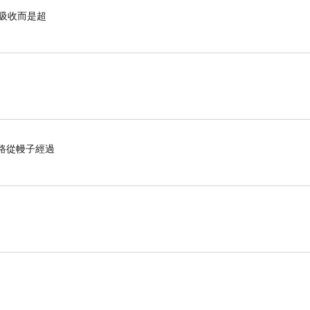
有吸收而是超
的路從幔子經過