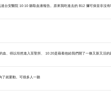
車抵達台安醫院 10:10 聽取血液報告。原來我吃進去的 B12 彌可保並非沒
所作，不是臨老入花欉不保晚節。哈哈！
們既因耶穌的血、得以坦然進入至聖所、 10:20是藉着他給我們開了一條又新又活
了就要動。可很多人一聽