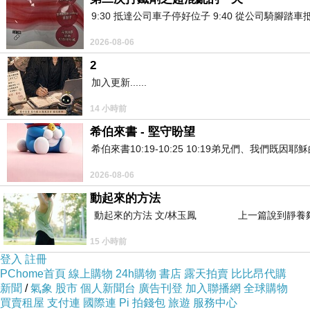
2025-11-03 12:54:35
9:30 抵達公司車子停好位子 9:40 從公司騎腳踏
馬兄!!
春心動了喔!! 哈哈
2026-08-06
2
版主回應
加入更新......
幻塵晚安，
14 小時前
呀呀！只是生活中遇到的景象，一時的靈感
2025-11-08 22:28:09
希伯來書 - 堅守盼望
希伯來書10:19-10:25 10:19弟兄們、我
2026-08-06
動起來的方法
動起來的方法 文/林玉鳳 上一篇說到靜養夠
15 小時前
登入
註冊
PChome首頁
線上購物
24h購物
書店
露天拍賣
比比昂代購
新聞
/
氣象
股市
個人新聞台
廣告刊登
加入聯播網
全球購物
買賣租屋
支付連
國際連
Pi 拍錢包
旅遊
服務中心