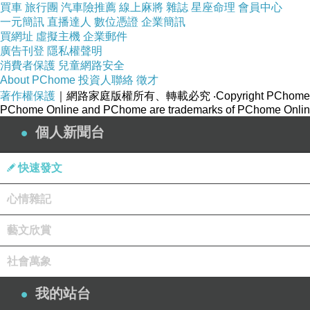
買車
旅行團
汽車險推薦
線上麻將
雜誌
星座命理
會員中心
一元簡訊
直播達人
數位憑證
企業簡訊
買網址
虛擬主機
企業郵件
廣告刊登
隱私權聲明
消費者保護
兒童網路安全
About PChome
投資人聯絡
徵才
著作權保護
｜網路家庭版權所有、轉載必究
‧Copyright PChome
PChome Online and PChome are trademarks of PChome Online
個人新聞台
快速發文
心情雜記
藝文欣賞
社會萬象
我的站台